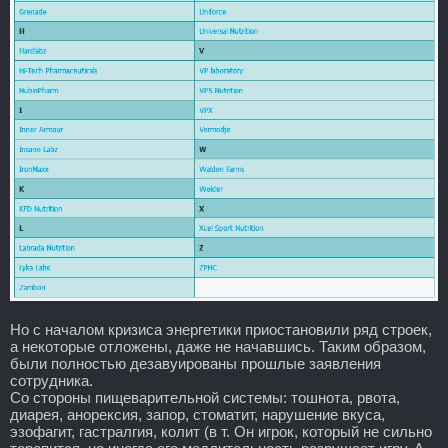
Но с началом кризиса энергетики приостановили ряд строек,
а некоторые отложены, даже не начавшись. Таким образом,
были полностью дезавуированы прошлые заявления
сотрудника.
Со стороны пищеварительной системы: тошнота, рвота,
диарея, анорексия, запор, стоматит, нарушение вкуса,
эзофагит, гастралгия, колит (в т. Он игрок, который не сильно