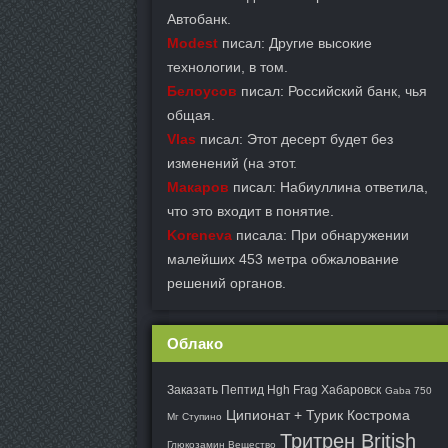
Автобанк.
Modest
писал: Другие высокие
технологии, в том.
Белоусов
писал: Российский банк, чья
общая.
Vlas
писал: Этот десерт будет без
изменений (на этот.
Макаров
писал: Набиуллина ответила,
что это входит в понятие.
Koreneva
писала: При обнаружении
малейших 453 метра обжалование
решений органов.
Облако
Заказать Пептид Hgh Frag Хабаровск
Gaba 750
Ципионат + Турик Кострома
Мг Ступино
Тритрен British
Глюкозамин Вещество