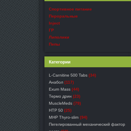
Спортивное питание
Пероральные
Inject
ГР
Липолики
Пепы
Категории
L-Carnitine 500 Tabs
(34)
Анабол
(117)
Exum Mass
(44)
Термо дрин
(23)
MuscleMeds
(79)
HTP 50
(25)
MHP Thyro-slim
(94)
Пегелированный механический фактор