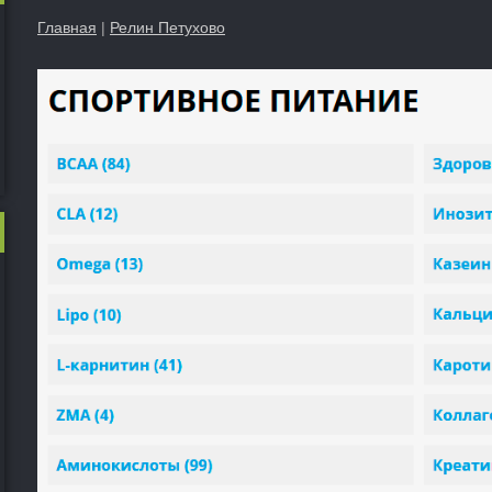
Главная
|
Релин Петухово