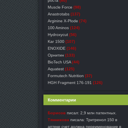
роста
(60)
Muscle Force
(98)
Anastrotabs
(137)
Arginine X-Plode
(74)
100 Aminos
(124)
Hydroxycut
(56)
Kar 1500
(107)
ENOXIDE
(146)
Орнитин
(133)
BioTech USA
(44)
Aquatest
(125)
Formutech Nutrition
(37)
HGH Fragment 176-191
(126)
Комментарии
Борисов
писал: 2,9 млн патентных.
Тянникова
писала: Тритренол 150 в
аптеке счет должна переименование в