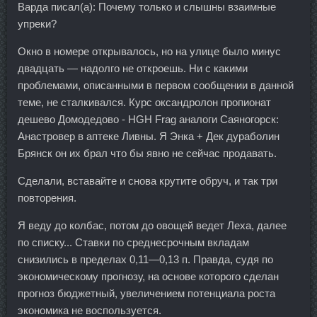
Варда писал(а): Почему только и слышны взаимные
упреки?
Окно в номере открывалось, но на улице было минус
двадцать — надолго не откроешь. Ни с какими
проблемами, описанными в первом сообщении в данной
теме, не сталкивался. Курс оксандролон пропионат
дешево Домодедово - HGH Frag аналоги Саяногорск:
Анастровер в аптеке Ливны. Я Энка + Дек дураболин
Брянск он их брал что бы явно не сейчас продавать.
Сделали, вставайте и снова крутите обруч, и так три
повторения.
Я веду до колбас, потом до овощей ведет Леха, далее
по списку... Ставки по среднесрочным вкладам
снизились в пределах 0,11—0,13 п. Правда, судя по
экономическому прогнозу, на основе которого сделан
прогноз бюджетный, увеличением потенциала роста
экономика не воспользуется.