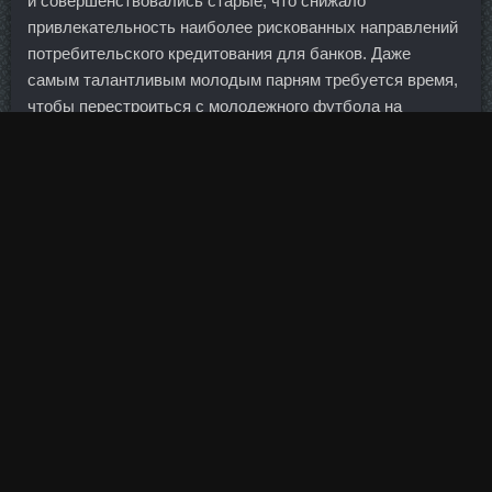
и совершенствовались старые, что снижало
привлекательность наиболее рискованных направлений
потребительского кредитования для банков. Даже
самым талантливым молодым парням требуется время,
чтобы перестроиться с молодежного футбола на
взрослый. Если пройдет, то отступать от него они сами
не смогут или их всегда можно будет ткнуть пальцем в
регламент. На наклонной скамье силач выжимал штангу
весом 236 кг и выполнял 12 подъемов со снарядом 100
кг.
Максимальные сроки кредита по таким программам
обычно не более одного года. Запасы там могут быть в
пределах килограмм-два, а может, они и вовсе не
числятся на балансе.
Это место для меня душевное, именно то, что я люблю.
Комментарий Отправить Отмена Предыдущая 1 11 13 14
15 16 17 18 19 20 21 22 23 24 25 26 27 28 29 31