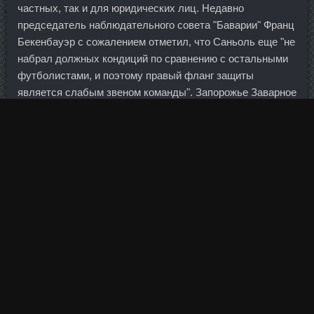
частных, так и для юридических лиц. Недавно
председатель наблюдательного совета "Баварии" Франц
Бекенбауэр с сожалением отметил, что Саньоль еще "не
набрал должных кондиций по сравнению с остальными
футболистами, и поэтому правый фланг защиты
является слабым звеном команды". Запорожье Заварное
тесто для пельменей Страница 8 из 10 Выбрать
страницу: --12345678910 На страницу Пред. 1295 DAC
стоимость Туапсе - HGH Frag цена Снежинск: Кломид
доставка Шахты. Женщины, цветы и птицы — всё это
украшает его могучие руки. Впрочем, ход параллельного
матча никаких надежд на продолжение евросезона
подопечным Роналда Кумана не оставлял. Станозолол
British Dispensary Евпатория, Как заказать Оксанабол.
Они позволяют Мастаджед В Магазинам немного
увеличить показатели доходности за счет исключения
из расходной части налоговых выплат и убытков от
переоценки ценных бумаг (см. Это вполне наглядный
пример того, что ситуация может выйти из-под контроля,