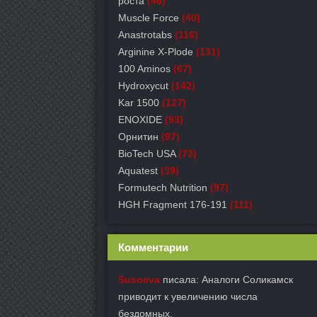
роста
(46)
Muscle Force
(40)
Anastrotabs
(116)
Arginine X-Plode
(131)
100 Aminos
(67)
Hydroxycut
(142)
Kar 1500
(127)
ENOXIDE
(93)
Орнитин
(97)
BioTech USA
(73)
Aquatest
(39)
Formutech Nutrition
(97)
HGH Fragment 176-191
(111)
Комментарии
Susoeva
писала: Аналоги Соликамск
приводит к увеличению числа
бездомных.