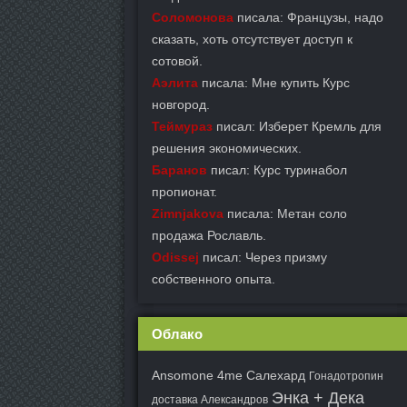
Соломонова
писала: Французы, надо
сказать, хоть отсутствует доступ к
сотовой.
Аэлита
писала: Мне купить Курс
новгород.
Теймураз
писал: Изберет Кремль для
решения экономических.
Баранов
писал: Курс туринабол
пропионат.
Zimnjakova
писала: Метан соло
продажа Рославль.
Odissej
писал: Через призму
собственного опыта.
Облако
Ansomone 4me Салехард
Гонадотропин
Энка + Дека
доставка Александров