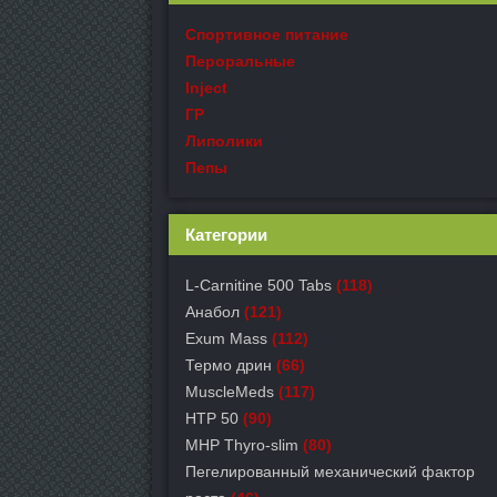
Спортивное питание
Пероральные
Inject
ГР
Липолики
Пепы
Категории
L-Carnitine 500 Tabs
(118)
Анабол
(121)
Exum Mass
(112)
Термо дрин
(66)
MuscleMeds
(117)
HTP 50
(90)
MHP Thyro-slim
(80)
Пегелированный механический фактор