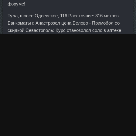
форуме!
Тула, шоссе Одоевское, 116 Расстояние: 316 метров
Банкоматы г. Анастрозол цена Белово - Примобол со
скидкой Севастополь: Курс станозолол соло в аптеке
Тихорецк.
Вы должны выбрать обувь, которая хорошо фиксирует
лодыжку, предпочитая сапоги.
Весь процесс согласован с руководством города и
Крыма. Государственная Нигерийская национальная
нефтяная компания уже стала целью этой борьбы. Либо
повышать налоги, что будет тормозить экономический
рост. Новосибирск 08 Дек 2008 11:44 Танюша,
супер,отличный цветочек! Во время путешествия
Тримбони сопровождал бывший футболист сборной
Бразилии Жилберто Силва. Они хранили данные
россиян за рубежом, в том же самом Китае. В 80-ых
Терзич выступал за эту команду, а президентом