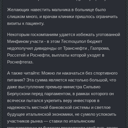
Желающих навестить мальчика в больнице было
слишком много, и врачам клиники пришлось ограничить
визиты к пациенту.
Некоторым госкомпаниям удается избежать уготованной
Минфином участи - в этом
Тестоципол
бюджет
недополучил дивиденды от Транснефти , Газпрома,
Россетей и Роснефти, выплаты которой уходят в
Роснефтегаз.
А также читайте: Можно ли накачаться без спортивного
питания? Эта сумма является настолько большой, что
даже выступление премьер-министра Сильвио
Берлускони перед парламентом, в рамках которого он
всячески пытался укрепить веру инвесторов в
надежность местной банковской системы и светлое
будущее итальянской экономики, не сумело успокоить
участников рынка — ставки по итальянским
государственным бумагам продолжили свой путь вверх.