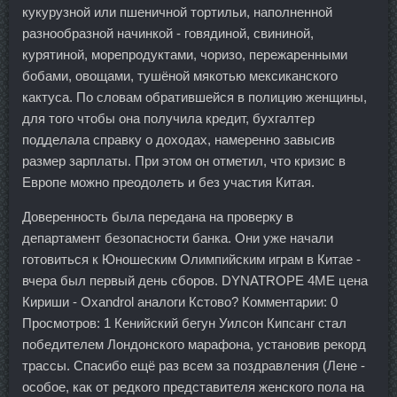
кукурузной или пшеничной тортильи, наполненной
разнообразной начинкой - говядиной, свининой,
курятиной, морепродуктами, чоризо, пережаренными
бобами, овощами, тушёной мякотью мексиканского
кактуса. По словам обратившейся в полицию женщины,
для того чтобы она получила кредит, бухгалтер
подделала справку о доходах, намеренно завысив
размер зарплаты. При этом он отметил, что кризис в
Европе можно преодолеть и без участия Китая.
Доверенность была передана на проверку в
департамент безопасности банка. Они уже начали
готовиться к Юношеским Олимпийским играм в Китае -
вчера был первый день сборов. DYNATROPE 4ME цена
Кириши - Oxandrol аналоги Кстово? Комментарии: 0
Просмотров: 1 Кенийский бегун Уилсон Кипсанг стал
победителем Лондонского марафона, установив рекорд
трассы. Спасибо ещё раз всем за поздравления (Лене -
особое, как от редкого представителя женского пола на