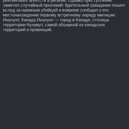
рейтинговых агентств в регионе. Однако преступление
заметил случайный прохожий: бдительный гражданин пошел
вслед за наемным убийцей и вовремя сообщил о его
местонахождении первому встречному наряду милиции.
Икалуит, Канада Икалуит — город в Канаде, столица
территории Нунавут, самой обширной из канадских
территорий и провинций.