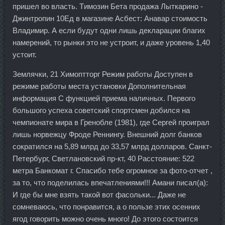
пришел во власть. Tимозин Бета продажа Лыткарино -
Джинтропин 10Ед в магазине Асбест: Анавар стоимость
Владимир. А если будут одни лишь декларации благих
намерений, то рынки это не устроит, и даже уровень 1,40
устоит.
Землячки, 21 Химоптторг Режим работы Доступен в
режиме работы места установки Дополнительная
информация С функцией приема наличных. Первого
большого успеха советский спортсмен добился на
чемпионате мира в Гренобле (1981), где Сергей проиграл
лишь норвежцу Фроде Реннингу. Внешний долг банков
сократился на 5,89 млрд до 33,57 млрд долларов. Санкт-
Петербург, Светлановский пр-кт, 40 Расстояние: 522
метра Банкомат г. Спасибо тебе огромное за фото-отчет ,
за то, что поделилась впечатлениями!!! Амани писал(а):
И где бы мне взять такой вот фасольки... Даже не
сомневаюсь, что понравится, а о пользе этих осенних
ягод говорить можно очень много! До этого состоится