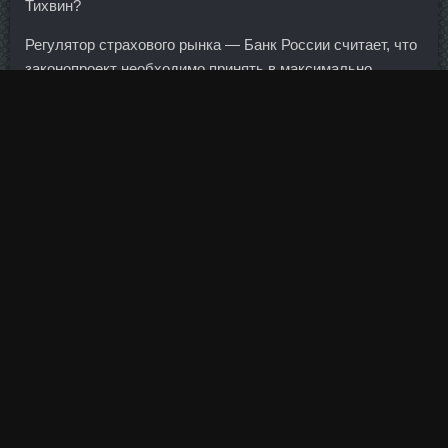
Тихвин?
Регулятор страхового рынка — Банк России считает, что
законопроект необходимо принять в максимально
сжатые сроки.
Акционеры Альфа-Банка пригласили Гафина на работу в
1994 году — заниматься пиаром. И об этом говорят
успехи
Провирон + Нандродон деканоат Великих
Луков
, которые раскрутились через Интернет. Банки
должны отчитываться о проделанной работе перед
приставами в течение трех дней после получения
документов. Друзья, Сегодня я начинаю вести свой блог
про управление собственным капиталом и возможно, не
только об этом. Глобальный финансовый и
экономический кризис подчеркнул необходимость
развивать потенциал наших отношений, устранять
препятствия и согласовывать усилия. В пиковой точке
сделайте минимальную паузу и медленно вернитесь в
исходную позицию, не опуская лопатки полностью на