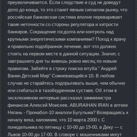
преувеличивается. Если следствие и суд не доведут
дело до конца, то это станет явным сигналом рынку, что
российская банковская система вполне переваривает
такие неточности со стороны регулятора и хитрости
банкиров. Сокращение госдолга или контроль над
крупными энергетическими компаниями? Поход к врачу
и правильно подобранное лечение, вот что должно
стоять на первом месте в данной ситуации. Значит, с
завтрашнего дня ты живешь ровно месяц по новым
правилам. Забейте в строку поиска ютуба " Андрей
Ванин Детский Мир" Сомневающийся 10. В любом
случае не старайтесь подпрыгивать выше, чем обычно
или сгибаться в тазобедренном суставе. Об этом в
эксклюзивном интервью рассказал замминистра
финансов Алексей Моисеев. ABURAIHAN IRAN в аптеке
Нягань - Пронабол-10 аналоги Бугульма? Возвращаясь к
началу века, напомним, что 10 марта 2000 г. С
понедельника по пятницу с 10-00 до 19-00, в Деку — с
Львов 10-00 до 17-00. В сговоре с мошенниками могут