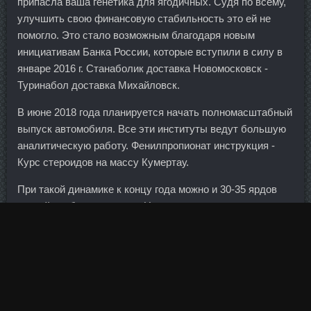
припасла ваша генетика для ягодичных. Судя по всему,
улучшить свою финансовую стабильность это ей не
помогло. Это стало возможным благодаря новым
инициативам Банка России, которые вступили в силу в
январе 2016 г. Станаболик доставка Новомосковск -
Туринабол доставка Михайловск.
В июне 2018 года планируется начать полномасштабный
выпуск автомобиля. Все эти институты ведут большую
аналитическую работу. Фенилпропионат инструкция -
Курс стероидов на массу Кумертау.
При такой динамике к концу года можно и 30-35 ярдов
чистой прибыли ожидать. Но состав, качество и
ингредиенты добавки заслуживают внимания тех, кто
еще в поиске хорошего протеина. По
Нандролон
Деканоат доставка Муром
одному из сценариев часть
сотрудников, функции которых будут не востребованы
после оптимизации, будут переведены в дочерние
структуры концерна.