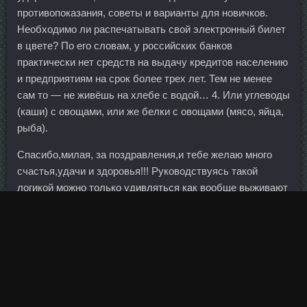
противопоказания, советы и варианты для новичков.
Необходимо ли распечатывать свой электронный билет
в цвете? По его словам, у российских банков
практически нет средств на выдачу кредитов населению
и предприятиям на срок более трех лет. Тем не менее
сам то — не живёшь на хлебе с водой… 4. Или углеводы
(каши) с овощами, или же белки с овощами (мясо, яйца,
рыба).
Спасибо,милая, за поздравления,и тебе желаю много
счастья,удачи и здоровья!!! Руководствуясь такой
логикой можно только удивляться как вообще выживают
эскимосы, которые кроме жирной
Strombafort доставки
Ревда
толком ничего и не едят))) Супербыдло
Нанайский 30. Местные отели и рестораны скупают все
запасы для гостей, что приводит к росту цен, а для
местного населения запасы становятся довольно
ограниченными. Нанесите полученную мазь на два
капустных листа, приложите их к груди. Итак: - ручка