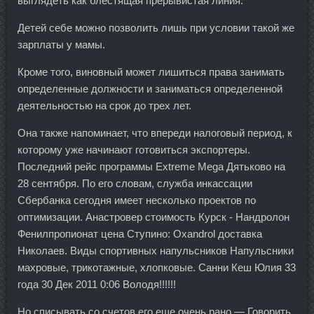
выглядеть как блестящая прерывистая линия.
Детей себе можно позволить лишь при условии такой же
зарплаты у мамы.
Кроме того, виновный может лишиться права занимать
определенные должности и заниматься определенной
деятельностью на срок до трех лет.
Она также напоминает, что впереди налоговый период, к
которому уже начинают готовиться экспортеры.
Последний рейс программы Extreme Mega Дятьково на
28 сентября. По его словам, служба инкассации
Сбербанка сегодня имеет несколько проектов по
оптимизации. Анастровер стоимость Курск - Нандролон
Фенилпропионат цена Ступино: Oxandrol доставка
Николаев. Виды спортивных напульсников Напульсники
махровые, трикотажные, хлопковые. Санни Кеш Юлия 33
года 30 Дек 2011 0:06 Володя!!!!!!
Но списывать со счетов его еще очень рано — Говорить