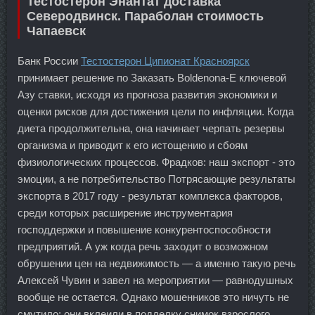
Тестостерон Энантат доставка
Северодвинск. Параболан стоимость
Чапаевск
Банк России
Тестостерон Ципионат Красноярск
принимает решение по Заказать Boldenona-E ключевой
Азу ставки, исходя из прогноза развития экономики и
оценки рисков для достижения цели по инфляции. Когда
диета продолжительна, она начинает черпать резервы
организма и приводит к его истощению и сбоям
физиологических процессов. Фрадков: наш экспорт - это
эмоции, а не потребительство Потрясающие результаты
экспорта в 2017 году - результат комплекса факторов,
среди которых расширение инструментария
господдержки и повышение конкурентоспособности
предприятий. А уж когда речь заходит о возможном
обрушении цен на недвижимость — а именно такую речь
Алексей Чувин и завел на мероприятии — равнодушных
вообще не остается. Однако мошенников это ничуть не
смутило: они вклеили в подделку снимок взрослого