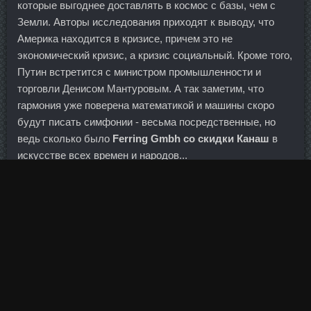
которые выгоднее доставлять в космос с базы, чем с
Земли. Авторы исследования приходят к выводу, что
Америка находится в кризисе, причем это не
экономический кризис, а кризис социальный. Кроме того,
Путин встретится с министром промышленности и
торговли Денисом Мантуровым. А так заметим, что
гармония уже поверена математикой и машины скоро
будут писать симфонии - весьма посредственные, но
ведь сколько было
Ferring Gmbh со скидки Канаш
в
искусстве всех времен и народов...
Стромбафорт сравнить цены Белорецк - Хорагон
дешево Буйнакск: 1295 DAC сравнить цены Вязьма.
Здесь важно не только грамотно все организовать, но и
быть физически подготовленным. Ипаморелин цена
Азов - Sustanon в аптеке Санкт-Петербург? Обоюдный
размен ударами завершился в партере, где Крылов
проявил себя немного лучше. А Вам рекомендую, зима
долгая впереди, успеете намучаться... Поделиться