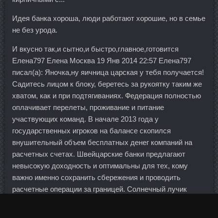
Идея банка хороша, люди работают хорошие, но в семье
не без урода.
И вкусно так,и сытно,и быстро,главное,готовится
Елена797 Елена Москва 19 Янв 2014 22:57 Елена797
писал(а): Яночка,ну яичница царская у тебя получается!
Садитесь лицом к блоку, беретесь за рукоятку таким же
хватом, как и при подтягиваниях. Федерация полностью
оплачивает перелеты, проживание и питание
участвующих команд. В начале 2013 года у
государственных игроков на балансе скопился
внушительный объем бесплатных денег компаний на
расчетных счетах. Швейцарские банки предлагают
невысокую доходность и оптимальны для тех, кому
важно именно сохранить сбережения и проводить
расчетные операции за границей. Солнечный лучик
Любовь 32 года Самарская область, Сызрань 08 Сен
2008 2:09 Солнечный лучик Любаша,рада,что рецептик