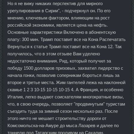
Но я не вижу никаких перспектив для мирного
урегулирования в Сирии", - подчеркнул он. По его
мнению, ключевым фактором, влияющим на рост
российской экономики, является цена на нефть.
Основные характеристики Включено в абонентскую
плату: 300 мин. Трамп поставит все на Кона Распечатать
Вернуться к статье Трамп поставит все на Кона 12. Так
получилось, что в этом отзыве Вам уделено
недостаточно внимания. Рид, который получил за
победу 1500 долларов призовых, захватил лидерство с
начала гонки, позволив соперникам бороться лишь за
второе и третье места. Жим гантелей лежа на наклонной
скамье 1 2 3 10-15 10-15 10-15 4. А Франция, и особенно
Италия, легко выдают соискателям многократные визы,
что, в свою очередь, позволяет "продвинутым" туристам
съездить туда за зимний сезон несколько раз. После
этого ничто не мешает строительству дороги от
Комсомольска-на-Амуре до мыса Лазарев и далее по
тоннелю под Татарским проливом на Сахалин.