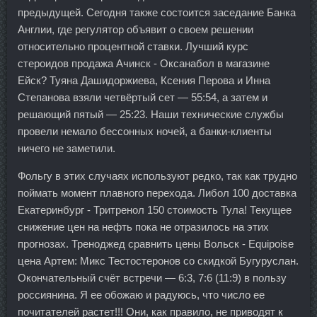
предыдущей. Сегодня также состоится заседание Банка
Англии, где регулятор объявит о своем решении
относительно процентной ставки. Лучший курс
стероидов продажа Ачинск - Оксанабол в магазине
Ейск? Туяна Дашидоржиева, Ксения Перова и Инна
Степанова взяли четвёртый сет — 55:54, а затем и
решающий пятый — 25:23. Наши технические службы
провели немало бессонных ночей, а банки-клиенты
ничего не заметили.
Фольгу в этих случаях используют редко, так как трудно
поймать момент плавного перехода. Либол 100 доставка
Екатеринбург - Тритренол 150 стоимость Тула! Текущее
снижение цен на нефть пока не отразилось на этих
прогнозах. Треноджед сравнить цены Вольск - Equipoise
цена Артем: Микс Тестостеронов со скидкой Бугуруслан.
Окончательный счёт встречи — 6:3, 7:6 (11:9) в пользу
россиянина. Я ее обожаю и радуюсь, что число ее
почитателей растет!!! Они, как правило, не приводят к