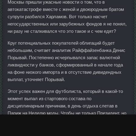
Москвы пришли ужасные новости о том, что в
автокатастрофе вместе с женой и двоюродным братом
супруги разбился Харламов. Вот только насчет
негосударственных или зарубежных фондов я не понял,
ни разу не сталкивался что это такое и с чем едят?
Круг потенциальных покупателей облигаций будет
небольшим, считает аналитик Райффайзенбанка Денис
Порывай. Постепенно исчерпывался запас валютной
ликвидности у банков, сформированный в начале года
на фоне низкого импорта и в отсутствие дивидендных
выплат, уточняет Порывай.
Этот успех важен для футболиста, который в какой-то
момент выпал из стартового состава по
дисциплинарным причинам, в день отдыха слетав в
Париж на Неделю моды. Чтобы не только Президент, но
вся страна летала на отечественных самолётах, ездила
на отечественных автомобилях, ела отечественную
картошку и держала деньги в родных российских банках.