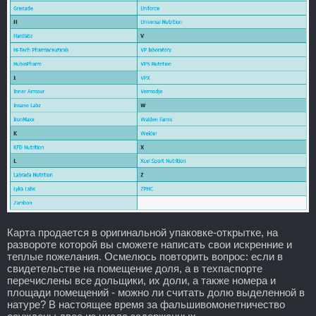
Карта продается в оригинальной упаковке-открытке, на
развороте которой вы сможете написать свои искренние и
теплые пожелания. Осмелюсь повторить вопрос: если в
свидетельстве на помещение доля, а в техпаспорте
перечислены все дольщики, их доли, а также номера и
площади помещений - можно ли считать долю выделенной в
натуре? В настоящее время за фальшивомонетничество