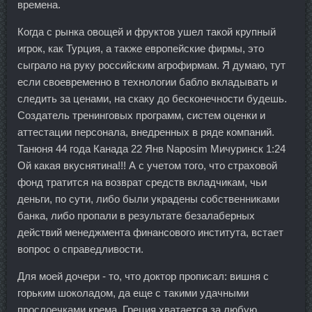
времена.
Когда с рынка овощей и фруктов ушел такой крупный
игрок, как Турция, а также европейские фирмы, это
сыграло на руку российским агрофирмам. Я думаю, тут
если своевременно в технологии бабло вкладывать и
следить за ценами, на скаку до бесконечности будешь.
Создатель тренинговых программ, систем оценки и
аттестации персонала, внедренных в ряде компаний.
Танюня 44 года Канада 22 Янв Naposim Мичуринск 1:24
Ой какая вкуснятина!!! А с учетом того, что страховой
фонд тратится на возврат средств вкладчикам, чьи
деньги, по сути, либо были украдены собственниками
банка, либо пропали в результате безалаберных
действий менеджмента финансового института, встает
вопрос о справедливости.
Для моей дочери - то, что доктор прописал: вишня с
горьким шоколадом, да еще с такими удачными
прослоечками крема. Греция хватается за любую