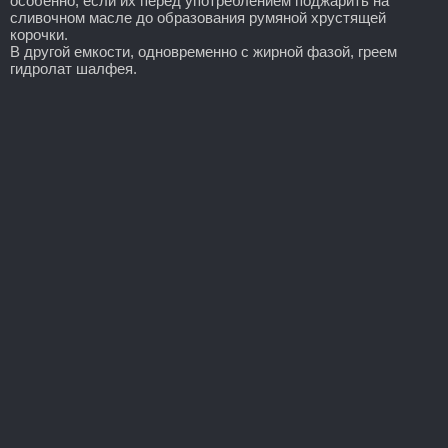
особенно, если их перед употреблением поджарить на
сливочном масле до образования румяной хрустящей
корочки.
В другой емкости, одновременно с жирной фазой, греем
гидролат шалфея.