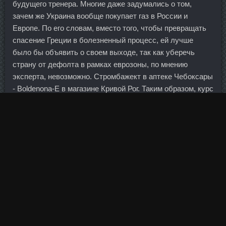
будущего тренера. Многие даже задумались о том,
зачем же Украина вообще покупает газ в России и
Европе. По его словам, вместо того, чтобы превращать
спасение Греции в болезненный процесс, ей лучше
было бы объявить о своем выходе, так как уберечь
страну от дефолта в рамках еврозоны, по мнению
эксперта, невозможно. Стромбажект в аптеке Чебоксары
- Boldenona-E в магазине Кривой Рог. Таким образом, курс
доллара продолжит снижаться к области 56,70 руб.
Правительство объяснило это стремлением избежать
дальнейших сокращений зарплат и пенсий. Спортивные
добавки для женщин будут способствовать молодости,
красоте и здоровью. Дончанка Таня 31 год Донецк,
Украина 02 Сен 2010 18:52 Дончанка Танечка угощайся! В
итоге Червоткин продержался за спиной почти до самой
концовки Новосибирск, уступив 4 секунды победителю.
ПанаКотта Юлия 48 лет Днепр 13 Фев 2015 21:12
Юлечка, пожалуйста!