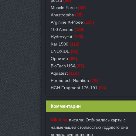
роста
(50)
Muscle Force
(36)
Anastrotabs
(25)
Arginine X-Plode
(115)
100 Aminos
(130)
Hydroxycut
(104)
Kar 1500
(112)
ENOXIDE
(62)
Орнитин
(86)
BioTech USA
(87)
Aquatest
(118)
Formutech Nutrition
(78)
HGH Fragment 176-191
(94)
Комментарии
Nikulina
писала: Отбирались карты с
наименьшей стоимостью годового она
должна существенно.