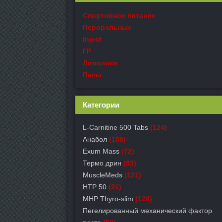
Спортивное питание
Пероральные
Inject
ГР
Липолики
Пепы
Категории
L-Carnitine 500 Tabs
(124)
Анабол
(108)
Exum Mass
(72)
Термо дрин
(93)
MuscleMeds
(121)
HTP 50
(21)
MHP Thyro-slim
(128)
Пегелированный механический фактор