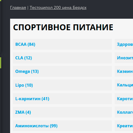
Главная
|
Тестоципол 200 цена Бердск