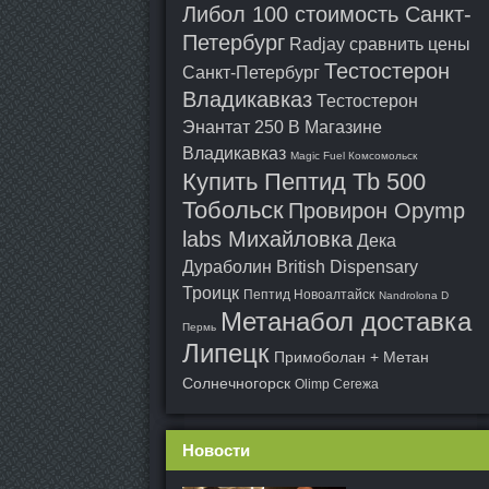
Либол 100 стоимость Санкт-
Петербург
Radjay сравнить цены
Тестостерон
Санкт-Петербург
Владикавказ
Тестостерон
Энантат 250 В Магазине
Владикавказ
Magic Fuel Комсомольск
Купить Пептид Tb 500
Тобольск
Провирон Opymp
labs Михайловка
Дека
Дураболин British Dispensary
Троицк
Пептид Новоалтайск
Nandrolona D
Метанабол доставка
Пермь
Липецк
Примоболан + Метан
Солнечногорск
Olimp Сегежа
Новости