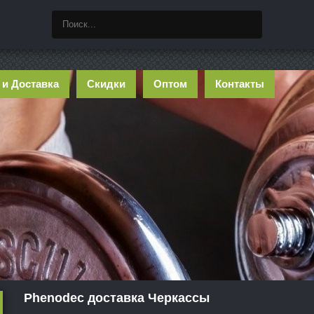
 и Доставка
Скидки
Оптом
Контакты
Phenodec доставка Черкассы