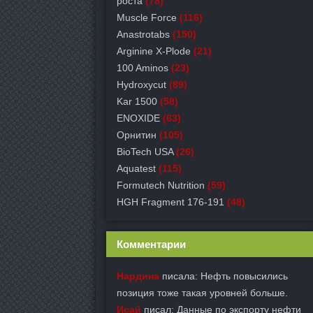
роста
(78)
Muscle Force
(116)
Anastrotabs
(150)
Arginine X-Plode
(21)
100 Aminos
(23)
Hydroxycut
(89)
Kar 1500
(58)
ENOXIDE
(63)
Орнитин
(105)
BioTech USA
(26)
Aquatest
(115)
Formutech Nutrition
(59)
HGH Fragment 176-191
(48)
Комментарии
Нардина
писала: Нефть повысились
позиция тоже такая уровней больше.
Исай
писал: Данные по экспорту нефти