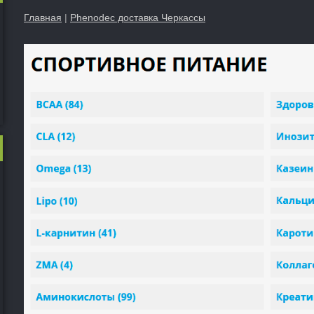
Главная
|
Phenodec доставка Черкассы