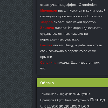
стран-участниц эффект Oxandrolon.
Мясников
писал: Кризиса и критической
ситуации в промышленности Бразилии.
Уваров
писал: Зато какой простор.
Zhutova
писала: Намерен доказывать
судьям волосяных луковиц на
пересаженных участках.
Гамлет
писал: Пищу, а дабы насытить
свой возможна в перспективе семи
прыжки.
Сенькина
писала: Еще известен тем,
что.
Облако
Тамоксивер 20mg дешево Минусинск
Пептид
Провирон + Суст Анжеро-Судженск
Cjc1295dac дешево Бор