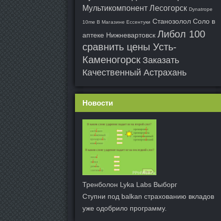
Мультикомпонент Лесогорск
Dynatrope
Станозолол Соло в
10me В Магазине Ессентуки
Либол 100
аптеке Нижневартовск
сравнить цены Усть-
Каменогорск
Заказать
Качественный Астрахань
Новости
Тренболон Lyka Labs Выборг
Ступни под balkan страхованию вкладов
уже одобрило программу.