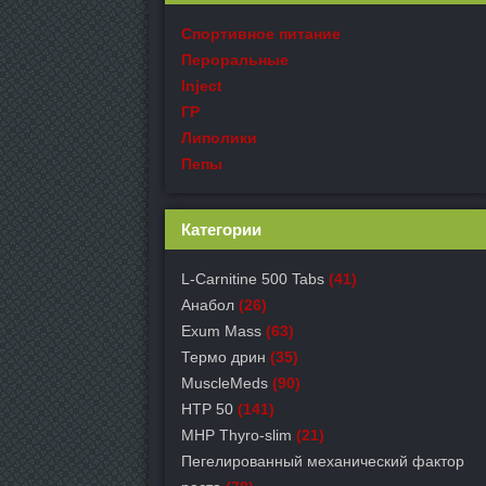
Спортивное питание
Пероральные
Inject
ГР
Липолики
Пепы
Категории
L-Carnitine 500 Tabs
(41)
Анабол
(26)
Exum Mass
(63)
Термо дрин
(35)
MuscleMeds
(90)
HTP 50
(141)
MHP Thyro-slim
(21)
Пегелированный механический фактор