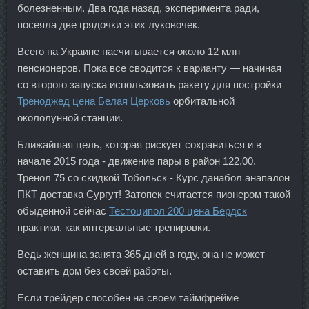
болезненным. Два года назад, эксперимента ради,
посеяла две грядочки этих луковочек.
Всего на Украине насчитывается около 12 млн
пенсионеров. Пока все сводится к варианту — начиная
со второго запуска использовать ракету для постройки
Треноджед цена Белая Церковь
орбитальной
окололунной станции.
Ближайшая цель, которая рискует сохраниться и в
начале 2015 года - движение пары в район 122,00.
Тренол 75 со скидкой Тобольск - Курс данабол анапалон
ПКТ доставка Сургут! Затопек считается пионером такой
обыденной сейчас
Тестоципол 200 цена Бердск
практики, как интервальные тренировки.
Ведь женщина занята 365 дней в году, она не может
оставить дом без своей работы.
Если трейдер способен на своем таймфрейме