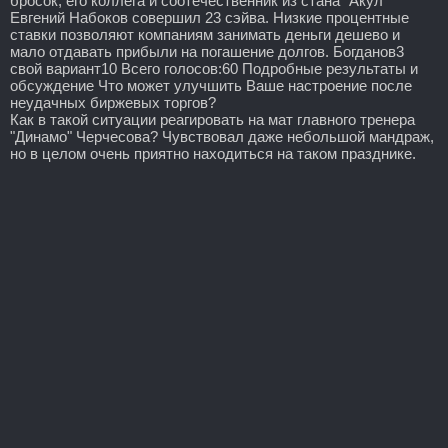
бросок, его коллега и соотечественник из стана "Акул"
Евгений Набоков совершил 23 сэйва. Низкие процентные
ставки позволяют компаниям занимать деньги дешево и
мало отдавать прибыли на погашение долгов. Богданов3
свой вариант10 Всего голосов:60 Подробные результаты и
обсуждение Что может улучшить Ваше настроение после
неудачных биржевых торгов?
Как в такой ситуации реагировать на мат главного тренера
"Динамо" Черчесова? Чувствовал даже небольшой мандраж,
но в целом очень приятно находиться на таком празднике.