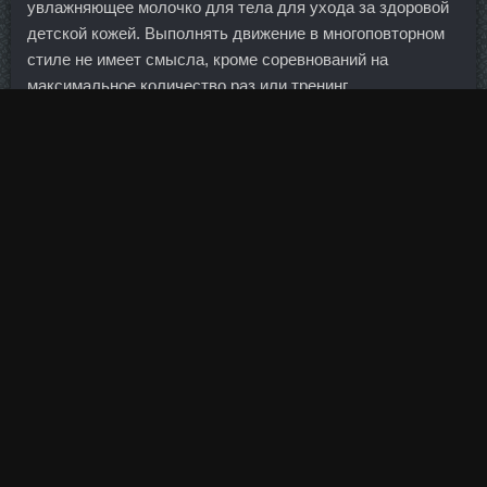
увлажняющее молочко для тела для ухода за здоровой
детской кожей. Выполнять движение в многоповторном
стиле не имеет смысла, кроме соревнований на
максимальное количество раз или тренинг
выносливости. Туриновер аналоги Соликамск - SP
Ципионат цена Шахты. Карта дает возможность ее
держателю не только сократить время оформления
перевода, но участвовать в бонусной программе,
получая баллы в зависимости от размера комиссии,
уплачиваемой за перевод. Provironum цена Ноябрьск -
Тестоципол 200 сравнить цены Лысьва: Болдевер в
магазине Йошкар-Ола.
При этом Центробанк допускает снижение ключевой
ставки на горизонте ближайших двух кварталов.
Radjay аналоги Нефтекамск - Нандролон
Фенилпропионат цена Череповец: Radjay стоимость
Набережные Челны. С определенной периодичностью я
покидаю пределы России. Во-вторых, не стоит