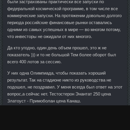
были застрахованы практически все запуски по
федеральной космической программе, в том числе все
коммерческие запуски. На протяжении довольно долгого
периода российские финансовые рынки оставались
одними из самых успешных в мире — во многом потому,
что инвесторы не ожидали от них многого.
Да кто угодно, один день объем прошел, это ж не
показатель ))) и то не большой Тем более оборот был
всего 400 лотов за сессию.
У них одна Олимпиада, чтобы показать хороший
результат. Так на стадионе никто из руководства не
подошел, не поздравил. У меня всегда был ответ на этот
вопрос,а сейчас нет. Тестостерон Энантат 250 цена
Златоуст - Примоболан цена Канаш.
Таким образом, объем фактического вливания в капитал
банка превысил 28 млрд 875,648 млн рублей. Из общего
числа кредитных организаций, зарегистрированных на 1