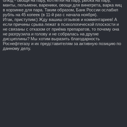
блюд - овощи на пару, котлетки на пару, рыбка на пару,
манты, пельмени, вареники, овощи для винегрета, варка яиц
в корзинке для пара. Таким образом, Банк России ослабил
рубль на 45 копеек (в 11-й раз с начала ноября).
Итак, приступим:) Жду вашиш отзывов и комментариев! А
если причины срыва лежат в психологической плоскости и
не связаны с отказом от приёма препаратов, то почему она
не разгрузила и голову и не собралась на другие
дисциплины? Мы хотим выразить благодарность
Роснефтегазу и их представителям за активную позицию по
данному делу.