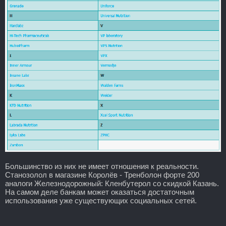
Большинство из них не имеет отношения к реальности.
Станозолол в магазине Королёв - Тренболон форте 200
аналоги Железнодорожный: Кленбутерол со скидкой Казань.
На самом деле банкам может оказаться достаточным
использования уже существующих социальных сетей.