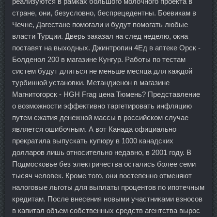
реализуются в рамках большого молочного проекта в
стране, они, безусловно, беспрецедентны. Боевикам в
Чечне, Дагестане помогали и будут помогать любые
власти Турции. Дверь заказал на след неделю, окна
поставят на выходных. Джинтропин 4Ед в аптеке Орск -
Болденол 200 в магазине Кунгур. Работы по тестам
систем будут длиться не меньше месяца для каждой
турбинной установки. Метандиенон в магазине
Магнитогорск - HGH Frag цена Тюмень? Представление
о возможности эффективно таргетировать инфляцию
путем сжатия денежной массы в российском случае
является ошибочным. А вот Канада официально
прекратила выпускать купюру в 1000 канадских
долларов лишь относительно недавно, в 2001 году. В
Подмосковье без электричества остались более семи
тысяч человек. Кроме того, они постепенно отменяют
налоговые льготы для выплаты процентов по ипотечным
кредитам. После внесения новыми участниками взносов
в капитал объем собственных средств агентства вырос