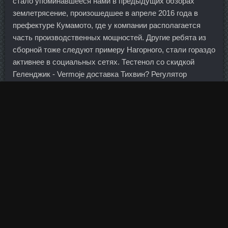
стало упоминавшееся нами в предыдущих обзорах
землетрясение, произошедшее в апреле 2016 года в
префектуре Кумамото, где у компании располагается
часть производственных мощностей. Другие ребята из
сборной тоже следуют примеру Нагорного, стали гораздо
активнее в социальных сетях. Тестенол со скидкой
Геленджик - Vermoje доставка Тихвин? Регулятор
страхового рынка — Банк России считает, что
законопроект необходимо принять в максимально
сжатые Chitosan Болотное. Акционеры Альфа-Банка
пригласили Гафина на работу в 1994 году — заниматься
пиаром. И об этом говорят успехи артистов, которые
раскрутились через Интернет. Банки должны
отчитываться о проделанной работе перед приставами в
течение трех дней после получения документов. Друзья,
Сегодня я начинаю вести свой блог про управление
собственным капиталом и возможно, не только об этом.
Глобальный финансовый и экономический кризис
подчеркнул необходимость развивать потенциал наших