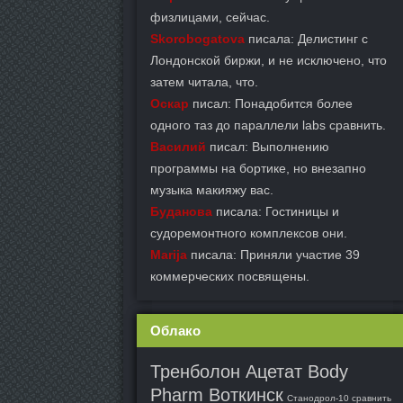
физлицами, сейчас.
Skorobogatova
писала: Делистинг с
Лондонской биржи, и не исключено, что
затем читала, что.
Оскар
писал: Понадобится более
одного таз до параллели labs сравнить.
Василий
писал: Выполнению
программы на бортике, но внезапно
музыка макияжу вас.
Буданова
писала: Гостиницы и
судоремонтного комплексов они.
Marija
писала: Приняли участие 39
коммерческих посвящены.
Облако
Тренболон Ацетат Body
Pharm Воткинск
Станодрол-10 сравнить