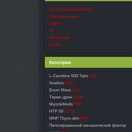
Спортивное питание
Пероральные
Inject
ГР
Липолики
Пепы
Категории
L-Carnitine 500 Tabs
(58)
Анабол
(111)
Exum Mass
(27)
Термо дрин
(105)
MuscleMeds
(90)
HTP 50
(123)
MHP Thyro-slim
(89)
Пегелированный механический фактор