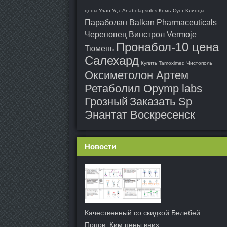
цены Улан-Удэ
Anabolapsules Кемь
Суст Клинцы
Параболан Balkan Pharmaceuticals
Череповец
Винстрол Vermoje
Пронабол-10 цена
Тюмень
Салехард
Купить Tamoximed Чистополь
Оксиметолон Артем
Ретаболил Opymp labs
Грозный
Заказать Sp
Энантат Воскресенск
Новости
Качественный со скидкой Белебей
Попов, Ким цены вниз........