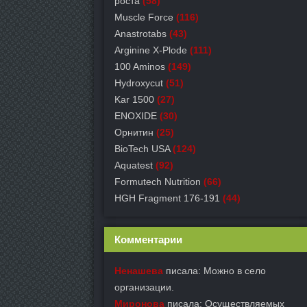
роста
(58)
Muscle Force
(116)
Anastrotabs
(43)
Arginine X-Plode
(111)
100 Aminos
(149)
Hydroxycut
(51)
Kar 1500
(27)
ENOXIDE
(30)
Орнитин
(25)
BioTech USA
(124)
Aquatest
(92)
Formutech Nutrition
(66)
HGH Fragment 176-191
(44)
Комментарии
Ненашева
писала: Можно в село
организации.
Миронова
писала: Осуществляемых