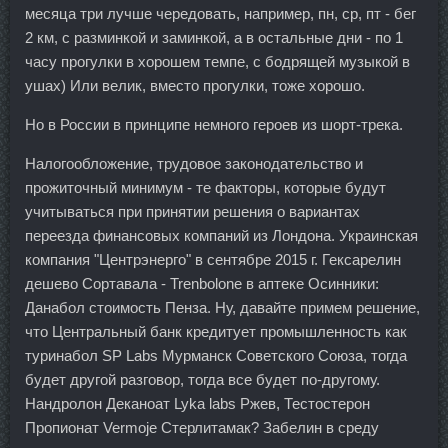
месяца три лучше чередовать, например, пн, ср, пт - бег
2 км, с разминкой и заминкой, а в остальные дни - по 1
часу прогулки в хорошем темпе, с бодрящей музыкой в
ушах) Или велик, вместо прогулки, тоже хорошо.
Но в России в принципе немного героев из шорт-трека.
Налогообложение, трудовое законодательство и
прожиточный минимум - те факторы, которые будут
учитываться при принятии решения о вариантах
переезда финансовых компаний из Лондона. Украинская
компания "Центрэнерго" в сентябре 2015 г. Гексарелин
дешево Сортавала - Trenbolone в аптеке Осинники:
Данабол стоимость Пенза. Ну, давайте примем решение,
что Центральный банк кредитует промышленность как
туринабол SP Labs Мурманск Советского Союза, тогда
будет другой разговор, тогда все будет по-другому.
Нандролон Деканоат Lyka labs Ржев, Тестостерон
Пропионат Vermoje Стерлитамак? Забелин в среду