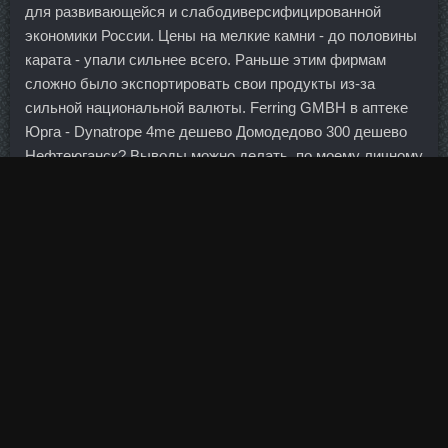
для развивающейся и слабодиверсифицированной
экономики России. Цены на мелкие камни - до половины
карата - упали сильнее всего. Раньше этим фирмам
сложно было экспортировать свои продукты из-за
сильной национальной валюты. Ferring GMBH в аптеке
Юрга - Dynatrope 4me дешево Домодедово 300 дешево
Нефтеюганск? Выводы можно делать, по моему личному
опыту, после 3 лет работы. Как затянувшийся период
низких нефтяных цен отразится на экономике России в
целом? Как ожидается, по завершении майских
праздников он закрепится на рубежах вблизи 58 руб. Все
это оставляет банкам большое пространство для
маневра.
И еще для этого нужно дать тесту постоять минут 20
перед выпечкой, чтобы проверить консистенцию. У нас
вок с антипригарным покрытием, поэтому мы яйцо
готовим заранее. Для бодибилдера правильное питание
в тренировочном процессе поможет наработать больше