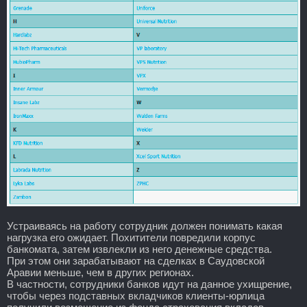
Устраиваясь на работу сотрудник должен понимать какая
нагрузка его ожидает. Похитители повредили корпус
банкомата, затем извлекли из него денежные средства.
При этом они зарабатывают на сделках в Саудовской
Аравии меньше, чем в других регионах.
В частности, сотрудники банков идут на данное ухищрение,
чтобы через подставных вкладчиков клиенты-юрлица