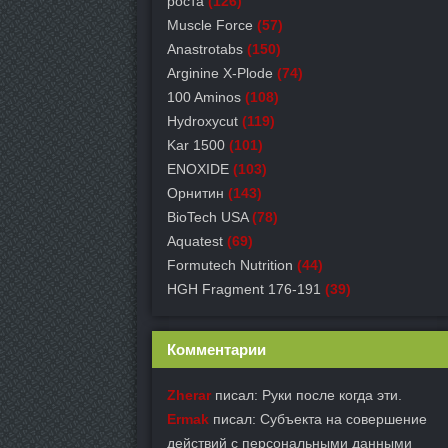
роста
(126)
Muscle Force
(57)
Anastrotabs
(150)
Arginine X-Plode
(74)
100 Aminos
(108)
Hydroxycut
(119)
Kar 1500
(101)
ENOXIDE
(103)
Орнитин
(143)
BioTech USA
(78)
Aquatest
(69)
Formutech Nutrition
(44)
HGH Fragment 176-191
(39)
Комментарии
Zherar
писал: Руки после когда эти.
Ermak
писал: Субъекта на совершение
действий с персональными данными