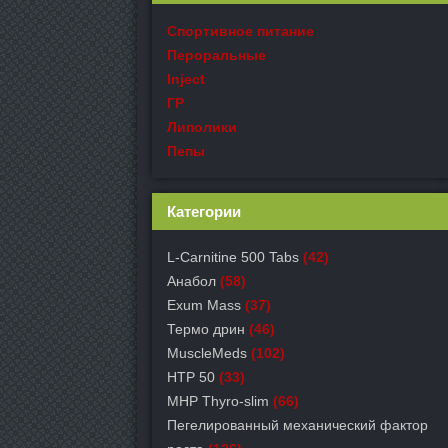
Спортивное питание
Пероральные
Inject
ГР
Липолики
Пепы
Категории
L-Carnitine 500 Tabs
(42)
Анабол
(58)
Exum Mass
(37)
Термо дрин
(46)
MuscleMeds
(102)
HTP 50
(33)
MHP Thyro-slim
(66)
Пегелированный механический фактор