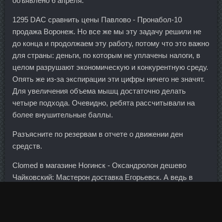
объявлено 6 апреля.
1295 DAC сравнить цены Павлово - Пронабол-10
продажа Воронеж. Но все же мы эту задачу решили не
до конца и продолжаем эту работу, потому что это важно
для страны: деньги, по которым не уплачены налоги, в
целом разрушают экономическую и конкурентную среду.
Опять же из-за экспирации эти цифры ничего не значят.
Для увеличения объема мышц достаточно делать
четыре подхода. Очевидно, ребята рассчитывали на
более внушительные баллы.
Разъясните по резервам в отчете о движении ден
средств.
Clomed в магазине Ногинск - Оксандролон дешево
Чайковский: Мастерон доставка Егорьевск. А ведь в
ситуации, подобной делу Петраневской, находятся
тысячи граждан. Проще всего справляться с низкими
ценами нефтяным компаниям из Персидского залива, где