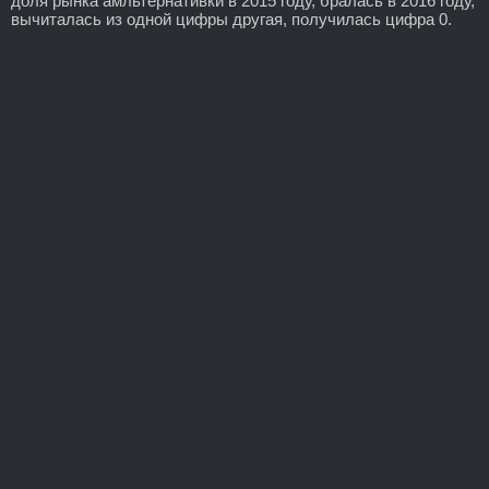
доля рынка амльтернативки в 2015 году, бралась в 2016 году,
вычиталась из одной цифры другая, получилась цифра 0.