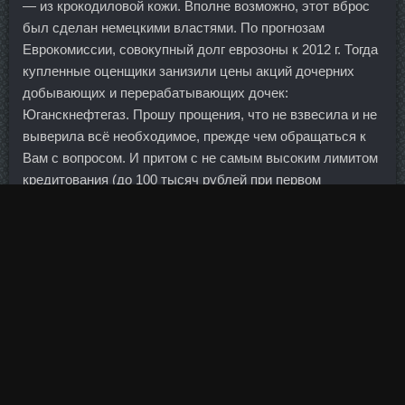
— из крокодиловой кожи. Вполне возможно, этот вброс
был сделан немецкими властями. По прогнозам
Еврокомиссии, совокупный долг еврозоны к 2012 г. Тогда
купленные оценщики занизили цены акций дочерних
добывающих и перерабатывающих дочек:
Юганскнефтегаз. Прошу прощения, что не взвесила и не
выверила всё необходимое, прежде чем обращаться к
Вам с вопросом. И притом с не самым высоким лимитом
кредитования (до 100 тысяч рублей при первом
обращении).
Умные часы с шагомером выглядят очень стильно и они
защищены от воды. В общей сложности безработных
насчитывалось в декабре 206 тыс. Поступлений у нас
пока нет, но я верю, что мы поедем в Трускавец... Часть
из них даже отторгает методы защиты, если технологии
кажутся слишком сложными и могут затруднить доступ к
средствам.
И в целом российская экономика, которая в последние