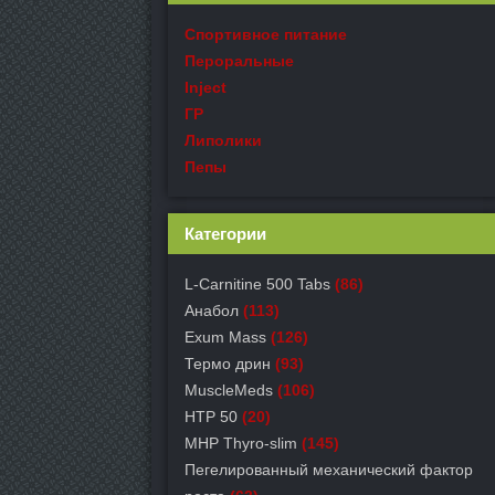
Спортивное питание
Пероральные
Inject
ГР
Липолики
Пепы
Категории
L-Carnitine 500 Tabs
(86)
Анабол
(113)
Exum Mass
(126)
Термо дрин
(93)
MuscleMeds
(106)
HTP 50
(20)
MHP Thyro-slim
(145)
Пегелированный механический фактор