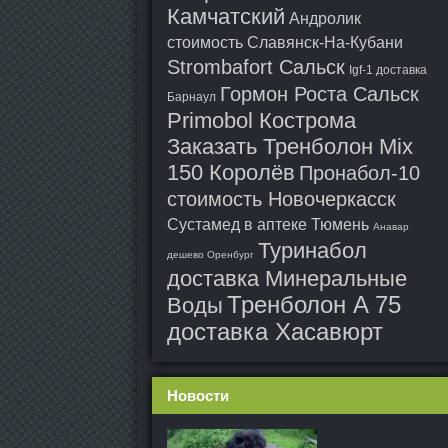
Камчатский
Андролик
стоимость Славянск-На-Кубани
Strombafort Сальск
Igf-1 доставка
Гормон Роста Сальск
Барнаул
Primobol Кострома
Заказать Тренболон Mix
150 Королёв
Пронабол-10
стоимость Новочеркасск
Сустамед в аптеке Тюмень
Анавар
Туринабол
дешево Оренбург
доставка Минеральные
Тренболон A 75
Воды
доставка Хасавюрт
Новости