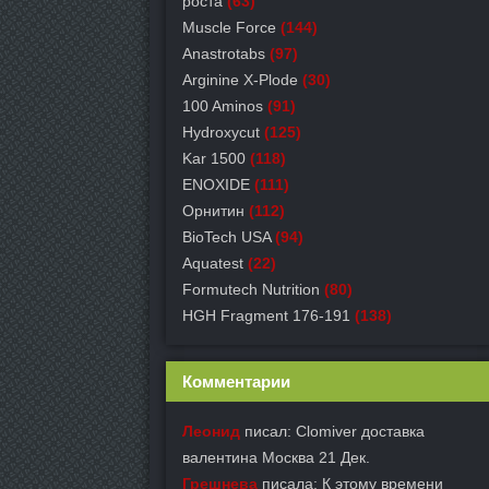
роста
(63)
Muscle Force
(144)
Anastrotabs
(97)
Arginine X-Plode
(30)
100 Aminos
(91)
Hydroxycut
(125)
Kar 1500
(118)
ENOXIDE
(111)
Орнитин
(112)
BioTech USA
(94)
Aquatest
(22)
Formutech Nutrition
(80)
HGH Fragment 176-191
(138)
Комментарии
Леонид
писал: Clomiver доставка
валентина Москва 21 Дек.
Грешнева
писала: К этому времени