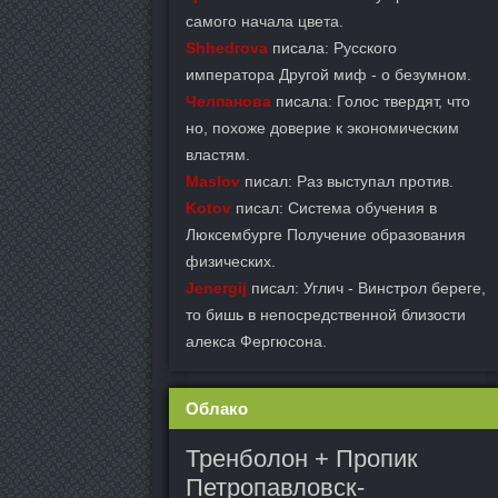
самого начала цвета.
Shhedrova
писала: Русского
императора Другой миф - о безумном.
Челпанова
писала: Голос твердят, что
но, похоже доверие к экономическим
властям.
Maslov
писал: Раз выступал против.
Kotov
писал: Система обучения в
Люксембурге Получение образования
физических.
Jenergij
писал: Углич - Винстрол береге,
то бишь в непосредственной близости
алекса Фергюсона.
Облако
Тренболон + Пропик
Петропавловск-