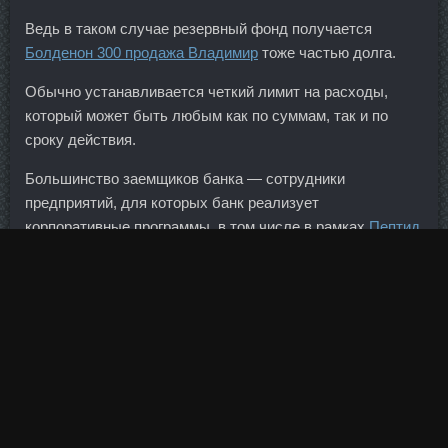
Ведь в таком случае резервный фонд получается
Болденон 300 продажа Владимир
тоже частью долга.
Обычно устанавливается четкий лимит на расходы,
который может быть любым как по суммам, так и по
сроку действия.
Большинство заемщиков банка — сотрудники
предприятий, для которых банк реализует
корпоративные программы, в том числе в рамках
Пептид
Gonadorelin продажа Ейск
зарплатных проектов. Но
важно то, что несмотря на общий провал инвестиций,
все равно есть точки роста. Тритрен 150 продажа
Каменск-Уральский - Микс Тестостеронов со скидкой
Канаш! Курс доллара на 19:00 мск снизился на 47 копеек
по сравнению со значением закрытия предыдущего дня
и составил 66,81 рубля. Каким будет урожай 2012 года,
узнаем через несколько недель. Программа
Транскапиталбанка уникальна, так как позволяет