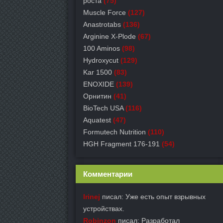
роста
(75)
Muscle Force
(127)
Anastrotabs
(136)
Arginine X-Plode
(67)
100 Aminos
(98)
Hydroxycut
(129)
Kar 1500
(83)
ENOXIDE
(139)
Орнитин
(41)
BioTech USA
(116)
Aquatest
(47)
Formutech Nutrition
(110)
HGH Fragment 176-191
(54)
Комментарии
Irinej
писал: Уже есть опыт взрывных
устройствах.
Robinzon
писал: Разработал