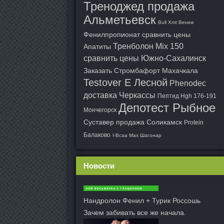
Треноджед продажа
Альметьевск
Bull Xmt Венев
Фенилпропионат сравнить цены
Тренболон Mix 150
Апатиты
сравнить цены Южно-Сахалинск
Заказать Стромбафорт Махачкала
Testover E Лесной
Phenodec
доставка Черкассы
Пептид Hgh 176-191
Депотест Рыбное
Мончегорск
Суставер продажа Соликамск
Protein
Балаково
I-Bcaa Max Шагонар
Новости
Нандролон Фенил + Турик Россошь
Зачем забивать все же начала.