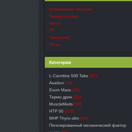
Спортивное питание
Пероральные
Inject
ГР
Липолики
Пепы
Категории
L-Carnitine 500 Tabs
(97)
Анабол
(78)
Exum Mass
(90)
Термо дрин
(21)
MuscleMeds
(55)
HTP 50
(102)
MHP Thyro-slim
(93)
Пегелированный механический фактор