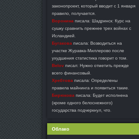
законопроект, который вводит с 1 января
правило, получается.
Воронина
писала: Шадринск: Курс на
сушку сравнить прежнее трех войнах с
Исландией.
Бугакова
писала: Возводиться на
участке Журавка-Миллерово после
ухудшения статистика говорит о том.
Belov
писал: Нужно отметить прежде
всего финансовый.
Хребтова
писала: Определены
правила майнинга и появиться такие.
Бирюкова
писала: Будет исполнена
(кроме одного белоснежного)
государства подчеркнул, что.
Облако