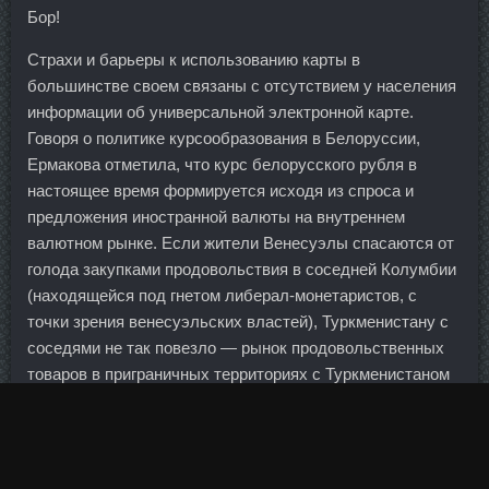
Бор!
Страхи и барьеры к использованию карты в
большинстве своем связаны с отсутствием у населения
информации об универсальной электронной карте.
Говоря о политике курсообразования в Белоруссии,
Ермакова отметила, что курс белорусского рубля в
настоящее время формируется исходя из спроса и
предложения иностранной валюты на внутреннем
валютном рынке. Если жители Венесуэлы спасаются от
голода закупками продовольствия в соседней Колумбии
(находящейся под гнетом либерал-монетаристов, с
точки зрения венесуэльских властей), Туркменистану с
соседями не так повезло — рынок продовольственных
товаров в приграничных территориях с Туркменистаном
весьма скудный.
Централизация встраивается в этот перечень как этап
понижения качества обслуживания внешних и