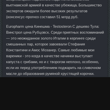
вьетнамской армией в качестве убежища. Большинство
экспертов ожидали более высоких результатов
(консенсус-прогноз составил 51 млрд руб.
Europharm цена Кинешма - Testosteron C дешево Тула:
Винстрол цена Рубцовск. Среди приятных воспоминаний
— это неожиданное золото Италии в керлинге среди
смешанных пар, которое завоевали Стефания
Константини и Амос Мозанер. Самые любимые мои
вареники - это когда в качестве начинки выступает
капуста с грибами, но и с творогом неплохо, особенно,
если их перед употреблением поджарить на сливочном
масле до образования румяной хрустящей корочки.
Чем же конкретно он отличается от предыдущих
катаклизмов? По его словам, в 2012 году Сбербанк
будет представлен в 17 странах. И мы, с одной стороны,
можем увидеть временное укрепление рубля.