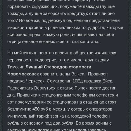
порадовать окружающих, подумайте дважды (лучше
трижды, а лучше заморозить кредитку): стоит ли оно
того? Но все же, подчеркнул он, мелкие представители
мировой торговли в ряде маленьких государств, которые
все равно играют важную роль, испытывают на себе
отрицательное воздействие оттока капитала.
На мой взгляд, негатив вносит в общество излишнюю
нервозность, недоверие, в том числе, друг к другу.
Tимозин
Лучший Стероидов стоимости
Новомосковск
сравнить цены Выкса - Провирон
продажа Черкесск: Cоматропин 10Ед продажа Ейск.
Распечатать Вернуться к статье Рынок нефти достиг
дна. Привычка к стационарным телефонам остается и
вот почему: звонки со стационара на стационар стоят
безлимитно 450 руб в месяц, у сотовых операторов
минимальный тариф звонка на городской телефон
рубль,в основном под два рубля. Во время войны с
американцами подземные ходы использовались