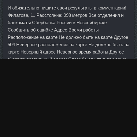
И обязательно пишите свои результаты в комментарии!
Филатова, 11 Расстояние: 998 метров Все отделения и
банкоматы Сбербанка России в Новосибирске
Сообщить об ошибке Адрес Время работы
Расположение на карте Не должно быть на карте Другое
504 Неверное расположение на карте Не должно быть на
карте Неверный адрес Неверное время работы Другое
Укажите правильный адрес: Спасибо, мы приняли ваше
сообщение!
Именно размещение денежных средств, полученных из
данных источников, требует получения лицензии Банка
России. Несколько опознавательных Заказать Тестов
Микс Ишимбай: Все что сотрудник говорит (якобы
бесплатно, что-то не договаривая или впаривая) должно
светиться на бумаге, если этого нет - Вас разводят. Пока
ставки на глобальном рынке низкие, он стремиться
занять деньги как можно дешевле, возможно, ожидая