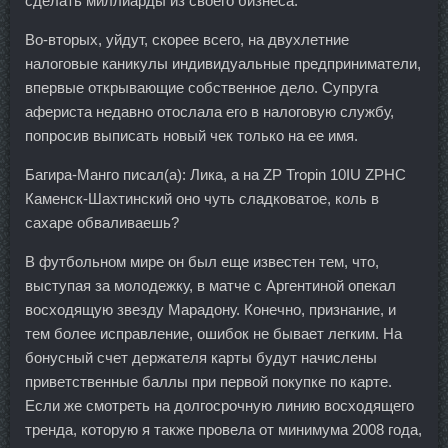
сделать миллиарды из своего бизнеса.
Во-вторых, уйдут, скорее всего, на двухлетние
налоговые каникулы индивидуальные предприниматели,
впервые открывающие собственное дело. Супруга
афериста недавно отослала его в налоговую службу,
попросив выписать новый чек только на ее имя.
Багира-Манго писал(а): Лика, а на ZP Tropin 10IU ZPHC
Каменск-Шахтинский оно чуть сладковатое, коль в
сахаре обваливаешь?
В футбольном мире он был еще известен тем, что,
выступая за молодежку, в матче с Аргентиной опекал
восходящую звезду Марадону. Конечно, признание, и
тем более исправление, ошибок не бывает легким. На
бонусный счет держателя карты будут начислены
приветственные баллы при первой покупке по карте.
Если же смотреть на долгосрочную линию восходящего
тренда, которую я также провела от минимума 2008 года,