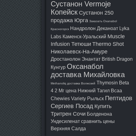
Сустанон Vermoje
Копейск
Сустанон 250
продажа Юрга
Заказать Oxanabol
Нандролон Деканоат Lyka
Красногорск
Muscle
Labs Каменск-Уральский
Infusion Тетюши
Thermo Shot
Николаевск-На-Амуре
Дростанолон Энантат British Dragon
Оксанабол
Кунгур
доставка Михайловка
Thymosin Beta
Methanoliq доставка Волжский
4 2 Мг цена Нижний Тагил
Bcaa
Пептидов
Chewies Variety Рыльск
Сергиев Посад
Купить
Тритрен Сочи
Болденона
Ундесиленат сравнить цены
Верхняя Салда