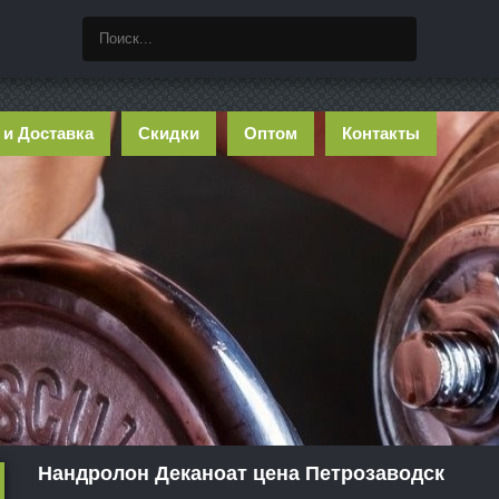
 и Доставка
Скидки
Оптом
Контакты
Нандролон Деканоат цена Петрозаводск