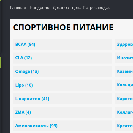
Главная
|
Нандролон Деканоат цена Петрозаводск