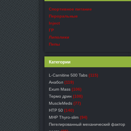
Спортивное питание
Пероральные
Inject
ГР
Липолики
Пепы
Категории
L-Carnitine 500 Tabs
(115)
Анабол
(119)
Exum Mass
(106)
Термо дрин
(108)
MuscleMeds
(77)
HTP 50
(140)
MHP Thyro-slim
(94)
Пегелированный механический фактор