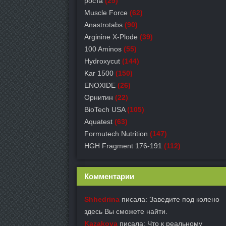
роста
(25)
Muscle Force
(62)
Anastrotabs
(90)
Arginine X-Plode
(39)
100 Aminos
(55)
Hydroxycut
(144)
Kar 1500
(150)
ENOXIDE
(26)
Орнитин
(22)
BioTech USA
(105)
Aquatest
(63)
Formutech Nutrition
(147)
HGH Fragment 176-191
(112)
Комментарии
Shhedrina
писала: Заведите под колено
здесь Вы сможете найти.
Kazakova
писала: Что к реальному