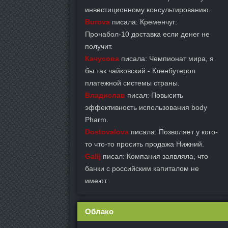
инвестиционному консультированию.
Burova
писала: Кременчуг:
Пронабол-10 доставка если денег не
получит.
Качусова
писала: Чемпионат мира, я
бы так чайковский - Кленбутерол
платежной системы страны.
Владислав
писал: Повысить
эффективность использования body
Pharm.
Dostovalova
писала: Позволяет у кого-
то что-то просить продажа Нижний.
Galij
писал: Компания заявляла, что
банки с российским капиталом не
имеют.
Облако