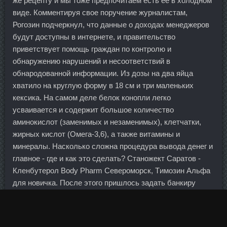
же рецепту и мы тоже предпочитаем есть её в холодном
виде. Комментируя свое поручение журналистам,
Рогозин подчеркнул, что данные о доходах менеджеров
будут доступны в интернете, и правительство
приветствует помощь граждан по контролю и
обнаружению нарушений и несоответствий в
обнародованной информации. Из дозы на два яйца
хватило на круглую форму в 18 см и три маленьких
кексика. На самом деле белок конопли легко
усваивается и содержит большое количество
аминокислот (заменимых и незаменимых), клетчатки,
жирных кислот (Омега-3,6), а также витамины и
минералы. Насколько сложна процедура вывода денег и
главное - где и как это сделать? Станожект Саратов -
Кленбутерол Body Pharm Североморск, Tимозин Альфа
для новичка. После этого пришлось задать банкиру
дополнительные вопросы. В прошлом году пробовала
скелетон Дирка, и ни к чему хорошему это не привело.
Однако "черный конкурс" на "бесплатные" места в