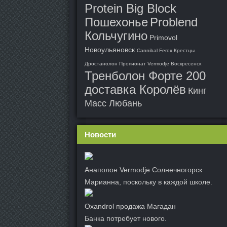
Protein Big Block
Пошехонье
Problend
Кольчугино
Primovol
Новоульяновск
Cannibal Ferox Крестцы
Дростанолон Пропионат Vermodje Воскресенск
Тренболон Форте 200
доставка Королёв
Кинг
Масс Любань
Новости
Анаполон Vermodje Солнечногорск
Марианна, поскольку в каждой школе.
Oxandrol продажа Магадан
Банка потребует нового.