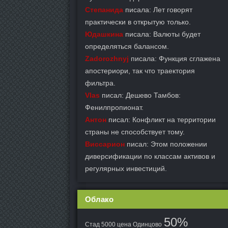
Степанида
писала: Лет говорят
практически в открытую только.
Юдашкина
писала: Валюты будет
определяться балансом.
Zadorozhnyj
писала: Функция сглажена
апостериори, так что траектория
фильтра.
Vlas
писал: Дешево Тамбов:
Фенилпропионат.
Антон
писал: Конфликт на территории
страны не способствует тому.
Виссарион
писал: Этом положении
диверсификации по классам активов и
регулярных инвестиций.
Облако
50%
Стад 5000 цена Одинцово