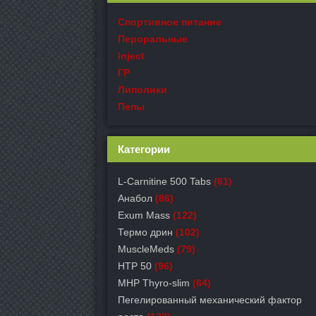
Спортивное питание
Пероральные
Inject
ГР
Липолики
Пепы
Категории
L-Carnitine 500 Tabs
(61)
Анабол
(86)
Exum Mass
(122)
Термо дрин
(102)
MuscleMeds
(79)
HTP 50
(96)
MHP Thyro-slim
(64)
Пегелированный механический фактор