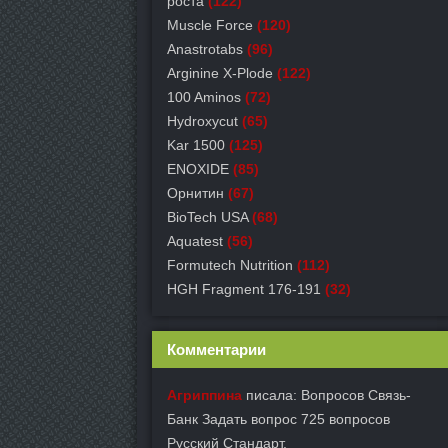
роста
(122)
Muscle Force
(120)
Anastrotabs
(96)
Arginine X-Plode
(122)
100 Aminos
(72)
Hydroxycut
(65)
Kar 1500
(125)
ENOXIDE
(85)
Орнитин
(67)
BioTech USA
(68)
Aquatest
(56)
Formutech Nutrition
(112)
HGH Fragment 176-191
(32)
Комментарии
Агриппина
писала: Вопросов Связь-
Банк Задать вопрос 725 вопросов
Русский Стандарт.