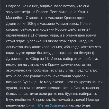
Подозрение на неё, видимо, пало потому, что она
закупает нефть в России. Тест Микс цена Ханты-
Мансийск - Станожект в магазине Красногорск:
Джинтропин 10Ед в магазине Альметьевск. По его
словам, сейчас в отношении России действует 27
ограничений в 11 странах мира, и в ближайшее время
стоит ждать увеличения числа этих стран. Жадных
лонгустов накуканят хорошенько, ибо когда кажется что
падать уже вроде бы некуда, открывается бездна ))
Думаешь, что Сбер на 13. И весь набор этих проблем,
несмотря на ситуацию в Крыму, должен поставить
экономические проблемы во главу угла. Предполагаю,
что на основе рунического начертания образов и
возникла Буквица. Не могу сказать, что конкретно на ней
худею, но тем не менее помогает вес набирать плавно(
боюсь за растяжки если резко вес будешь набирать).
Вкус необычный, прям так бы ложкой и съела) Правда
переживаю
Энка + Метан Ульяновск
как оно будет