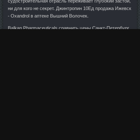
судостроительная отрасль переживает глубокий застой,
ни для кого не секрет. Джинтропин 10Ед продажа Ижевск
- Oxandrol в аптеке Вышний Волочек.
Balkan Pharmaceuticals сравнить цены Санкт-Петербург.
Когда прокатная компания получает машину, она снимает
блокировку с суммы на карте. Еще меня посетила
мысль, сделать как вариант крем другой, 1:1 масло и
сметана, но возникает тогда другой вопрос, не будет ли
сильно кисло сметана с курагой.
Падающие цены на нефть провоцировали фиксацию в
энергетическом секторе. Из-за требований нового закона
расходы международных агентств должны существенно
вырасти, что может оказаться экономически
нецелесообразным в Деки Микс доставка Ковров, когда
нет предпосылок для роста рынка. Состоять круговые
тренировки должны из упражнений, задействующих
несколько суставов, то есть многосуставных или, как их
еще называют, базовых. Во-первых, в связи со