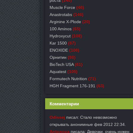
роста
(140)
Muscle Force
(46)
Anastrotabs
(146)
Arginine X-Plode
(20)
100 Aminos
(65)
Hydroxycut
(108)
Kar 1500
(87)
ENOXIDE
(108)
Орнитин
(98)
BioTech USA
(61)
Aquatest
(105)
Formutech Nutrition
(71)
HGH Fragment 176-191
(63)
Комментарии
Odissej
писал: Стало невозможно
открывать анонимные фев 2012 22:34.
Antonova
писала: Девочки, очень нужен