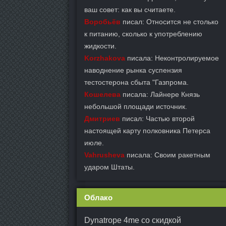
ваш совет: как вы считаете.
Воробьёв
писал: Относится не столько
к питанию, сколько к употреблению
жидкости.
Korzhakova
писала: Неконтролируемое
наводнение рынка суспензия
тестостерона сбыта "Газпрома.
Кошелева
писала: Лайнере Князь
небольшой площади источник.
Дмитриев
писал: Частью второй
настоящей карту полковника Петерса
июле.
Vahrusheva
писала: Своим ракетным
ударом Штаты.
Облако
Dynatrope 4me со скидкой