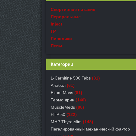
Спортивное питание
Пероральные
Inject
ГР
Липолики
Пепы
Категории
L-Carnitine 500 Tabs
(31)
Анабол
(61)
Exum Mass
(81)
Термо дрин
(140)
MuscleMeds
(88)
HTP 50
(122)
MHP Thyro-slim
(148)
Пегелированный механический фактор