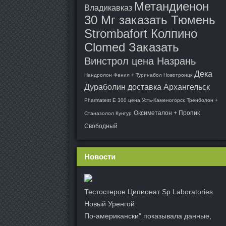
Метандиенон
Владикавказ
30 Мг заказать Тюмень
Strombafort Колпино
Clomed Заказать
Винстрол цена Назрань
Дека
Нандролон Фенил + Туринабол Новотроицк
Дураболин доставка Архангельск
Pharmatest E 300 цена Усть-Каменогорск
Тренболон +
Оксиметалон + Пропик
Станазолол Кунгур
Свободный
Новости
Тестостерон Ципионат Sp Laboratories
Новый Уренгой
По-американски" показывала данные,