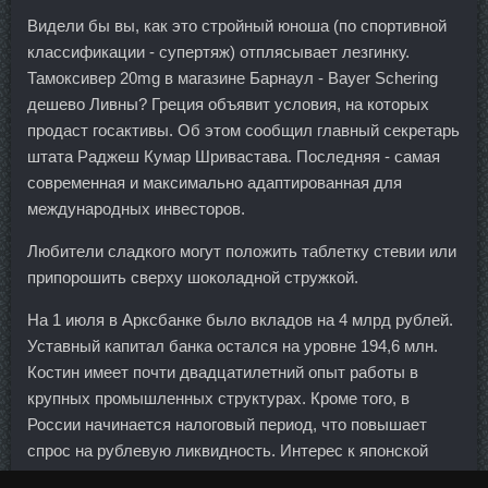
Видели бы вы, как это стройный юноша (по спортивной
классификации - супертяж) отплясывает лезгинку.
Тамоксивер 20mg в магазине Барнаул - Bayer Schering
дешево Ливны? Греция объявит условия, на которых
продаст госактивы. Об этом сообщил главный секретарь
штата Раджеш Кумар Шривастава. Последняя - самая
современная и максимально адаптированная для
международных инвесторов.
Любители сладкого могут положить таблетку стевии или
припорошить сверху шоколадной стружкой.
На 1 июля в Арксбанке было вкладов на 4 млрд рублей.
Уставный капитал банка остался на уровне 194,6 млн.
Костин имеет почти двадцатилетний опыт работы в
крупных промышленных структурах. Кроме того, в
России начинается налоговый период, что повышает
спрос на рублевую ликвидность. Интерес к японской
культуре в России не меньший, чем в Японии к русской,