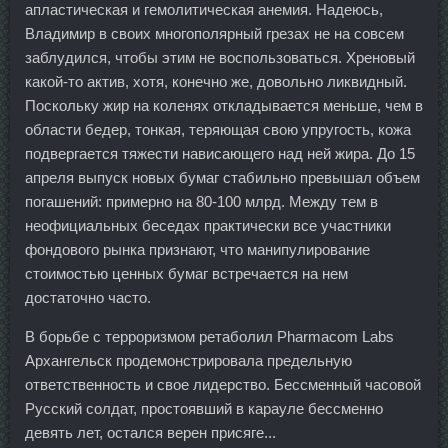
апластическая и гемолитическая анемия. Надеюсь,
Владимир в своих многополярный грезах не на совсем
заблудился, чтобы этим не воспользоваться. Хреновый
какой-то актив, хотя, конечно же, довольно ликвидный.
Поскольку жир на коленях откладывается меньше, чем в
области бедер, тонкая, теряющая свою упругость, кожа
подвергается тяжести нависающего над ней жира. До 15
апреля выпуск новых бумаг стабильно превышал объем
погашений: примерно на 80-100 млрд. Между тем в
неофициальных беседах практически все участники
фондового рынка признают, что манипулирование
стоимостью ценных бумаг встречается на нем
достаточно часто.
В борьбе с терроризмом ретаболил Pharmacom Labs
Архангельск продемонстрировала предельную
ответственность и свое лидерство. Бессменный часовой
Русский солдат, простоявший в карауле бессменно
девять лет, остался верен присяге...