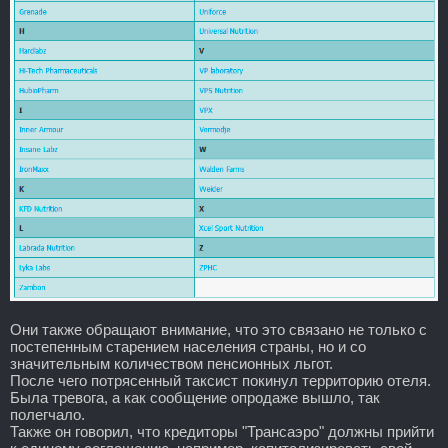
Они также обращают внимание, что это связано не только с
постепенным старением населения страны, но и со
значительным количеством пенсионных льгот.
После чего потрясенный таксист покинул территорию отеля.
Была тревога, а как сообщение опродаже вышло, так
полегчало.
Также он говорил, что кредиторы "Трансаэро" должны прийти