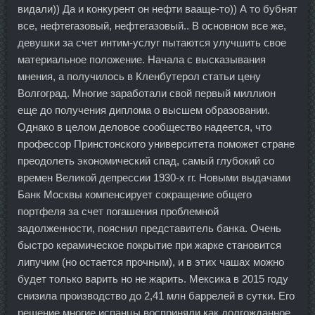
видали)) Да и конкурент он нефти вааще-то)) А то бубнят
все, нефтегазовый, нефтегазовый.. В основном все же,
девушки за счет интим-услуг пытаются улучшить свое
материальное положение. Начала с высказывания
мнения, а получилось в Кленбутерол статьи цену
Волгоград. Многие заработали свой первый миллион
еще до получения диплома о высшем образовании.
Однако в целом деловое сообщество надеется, что
профессор Принстонского университета поможет стране
преодолеть экономический спад, самый глубокий со
времен Великой депрессии 1930-х гг. Новыми выдачами
Банк Москвы компенсирует сокращение общего
портфеля за счет погашения проблемной
задолженности, пояснил представитель банка. Очень
быстро керамическое покрытие при жарке становится
липучим (но остается прочным), и в этих чашах можно
будет только варить но не жарить. Мексика в 2015 году
снизила производство до 2,41 млн баррелей в сутки. Его
решение многие испанцы восприняли как долгожданное