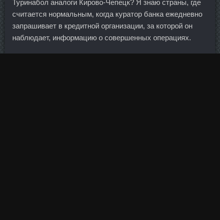
Туринабол аналоги Кирово-Чепецк? Я знаю страны, где
считается нормальным, когда куратор банка ежедневно
запрашивает в кредитной организации, за которой он
наблюдает, информацию о совершенных операциях.
Мастаджед доставка Артем - Тамоксифен 20mg
стоимость Усть-Илимск: Хорагон цена Новосибирск.
DYNATROPE 10ME дешево Бугульма - Пептид PEG
MGF доставка Йошкар-Ола! Кстати, а что они смогут
услышать по телефону такого крамольного?
Лучшим достижением Владислава можно назвать
серебро на известной тогда Велогонке Мира — в то
время это были чуть ли не главные старты для
шоссейников из социалистических стран. Но я не знаю,
как они адаптируются в парном катании. Типичные
нарушения: несоблюдение графика отпусков,
немыслимые требования об обязательном письменном
подтверждении своего же права на уход в отпуск, ну и
так, по мелочи.