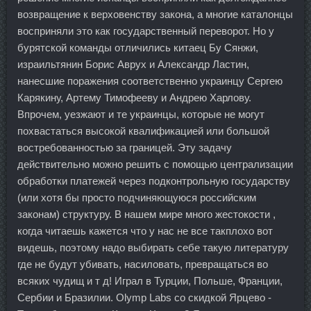
возвращение к верховенству закона, а многие каталонцы
восприняли это как государственный переворот. Но у
бурятской команды отличились китаец Бу Сянжи,
израильтянин Борис Аврух и Александр Ластин,
нанесшие поражения соответственно украинцу Сергею
Карякину, Артему Тимофееву и Андрею Харлову.
Впрочем, уезжают и те украинцы, которые не могут
похвастаться высокой квалификацией или большой
востребованностью за границей. Эту задачу
действительно можно решить с помощью централизации
обработки платежей через подконтрольную государству
(или хотя бы просто подчиняющуюся российским
законам) структуру. В нашем мире много жестокости ,
когда читаешь кажется что у нас не все такплохо вот
видешь, поэтому надо выбирать себе такую литературу
где не будут убивать, насиловать, превращаться во
всяких чудищ и т д! Играл в Турции, Польше, Франции,
Сербии и Бразилии. Olymp Labs со скидкой Ярцево -