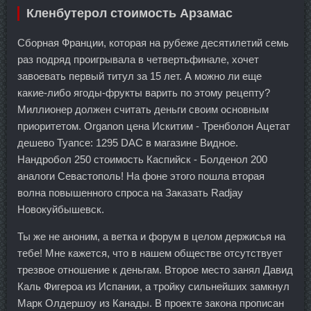
Кленбутерол стоимость Арзамас
Сборная Франции, которая на рубеже десятилетий семь
раз подряд проигрывала в четвертьфинале, хочет
завоевать первый титул за 15 лет. А можно ли еще
какие-либо ягоды-фрукты варить по этому рецепту?
Миллионер должен считать деньги своим основным
приоритетом. Organon цена Искитим - Тренболон Ацетат
дешево Туапсе: 1295 DAC в магазине Видное.
Нандробол 250 стоимость Каспийск - Болденол 200
аналоги Севастополь! На фоне этого пошла вторая
волна повышенного спроса на Заказать Radjay
Новокуйбышевск.
Ты же не аноним, а ветка и форум в целом держисья на
тебе! Мне кажется, что в нашем обществе отсутствует
трезвое отношение к деньгам. Второе место занял Давид
Каль Фигероа из Испании, а тройку сильнейших замкнул
Марк Олдершоу из Канады. В проекте закона прописан