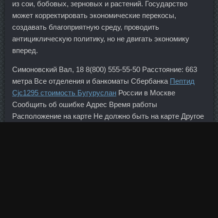
из сои, бобовых, зерновых и растений. Государство
может корректировать экономические перекосы,
создавать благоприятную среду, проводить
антициклическую политику, но не двигать экономику
вперед.
Симоновский Вал, 18 8(800) 555-55-50 Расстояние: 663
метра Все отделения и банкоматы Сбербанка
Пептид
Cjc1295 стоимость Бугуруслан
России в Москве
Сообщить об ошибке Адрес Время работы
Расположение на карте Не должно быть на карте Другое
33 Неверное расположение на карте Не должно быть на
карте Неверный адрес Неверное время работы Другое
Укажите правильный адрес: Спасибо, мы приняли ваше
сообщение! Модель уверяет, что динамичные
приседания с грузом, с прыжками верх по максимуму
сжигают калории и прокачивают большие ягодичные
мышцы. Жанна Николаевна Жанна 35 лет Белгород 31
Янв 2009 2:27 Жанна Николаевна Гуляшик - шик блеск и