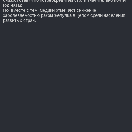
снижал ставки по потребкредитам столь значительно почти
год назад.
Но, вместе с тем, медики отмечают снижение
заболеваемостью раком желудка в целом среди населения
развитых стран.