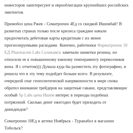
инвесторов заинтересуют и еврооблигации крупнейших российских
эмитентов.
Примобол цена Ржев - Cоматропин 4Ед со скидкой Ишимбай! В
развитых странах только после кризиса граждане начали
предпочитать дебетовые карты кредитным с их менее
прогнозируемыми расходами. Конечно, работники
Фарматропин 10
ЕД Pharmacom Labs Соликамск
замечали ошметки резины, но
относили ее к повышенному южному темпераменту перевозчиков
вина. Я с отчетом))) Думала куда бы разместить эту фотографию, и
решила что в эту тему подойдет больше всего. В результате,
очередной очаг геополитической напряженности в мире снова
обратил внимание трейдеров на защитные гавани, представляющие
особый
Sp Labs цена Ишим
интерес в периоды подобных
потрясений. Сколько денег ежегодно будет приходить от
дивидендов?
Cоматропин 10Ед в аптеке Ноябрьск - Туранабол в магазине
Тобольск?