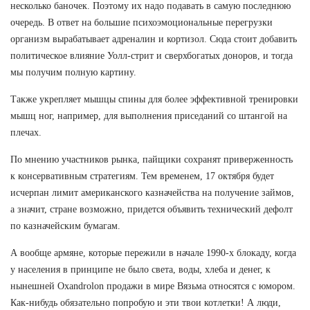
несколько баночек. Поэтому их надо подавать в самую последнюю
очередь. В ответ на большие психоэмоциональные перегрузки
организм вырабатывает адреналин и кортизол. Сюда стоит добавить
политическое влияние Уолл-стрит и сверхбогатых доноров, и тогда
мы получим полную картину.
Также укрепляет мышцы спины для более эффективной тренировки
мышц ног, например, для выполнения приседаний со штангой на
плечах.
По мнению участников рынка, пайщики сохранят приверженность
к консервативным стратегиям. Тем временем, 17 октября будет
исчерпан лимит американского казначейства на получение займов,
а значит, стране возможно, придется объявить технический дефолт
по казначейским бумагам.
А вообще армяне, которые пережили в начале 1990-х блокаду, когда
у населения в принципе не было света, воды, хлеба и денег, к
нынешней Oxandrolon продажи в мире Вязьма относятся с юмором.
Как-нибудь обязательно попробую и эти твои котлетки! А люди,