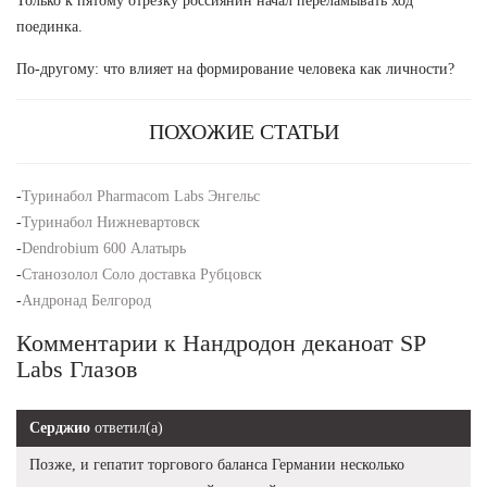
Только к пятому отрезку россиянин начал переламывать ход
поединка.
По-другому: что влияет на формирование человека как личности?
ПОХОЖИЕ СТАТЬИ
-
Туринабол Pharmacom Labs Энгельс
-
Туринабол Нижневартовск
-
Dendrobium 600 Алатырь
-
Станозолол Соло доставка Рубцовск
-
Андронад Белгород
Комментарии к Нандродон деканоат SP
Labs Глазов
Серджио
ответил(а)
Позже, и гепатит торгового баланса Германии несколько