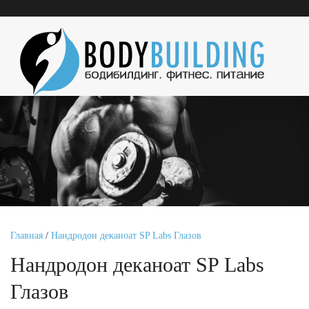
Главная
/
Нандродон деканоат SP Labs Глазов
Нандродон деканоат SP Labs
Глазов