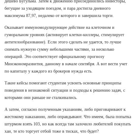
дешево Бугульма. Затем к движению присоединились инвесторы,
бегущие за уходящим поездом, и пара достигла дневного
максимума 87,97, недалеко от которого и завершила торги.
Оказывает иммуномодулирующее действие на клеточном и
гуморальном уровнях (активирует клетки-киллеры, стимулирует
антителообразование). Если этого сделать не удается, то лучше
снимать нужную сумму небольшими частями, за несколько
операций. Это соответствует официальному прогнозу
Минэкономразвития, данному в начале сентября. А вот вести учет
по капиталу у каждого из брокеров нужда есть.
Такие кейсы помогают студентам усвоить основные принципы
поведения в незнакомой ситуации и подходы к решению задач, с
которыми они раньше не сталкивались.
А затем, согласно полученным указаниям, либо приговаривают к
жестокому наказанию, либо оправдывают. Что имеем, была попытка
штурмом взять 103, но как всегда там залочило любителей покупать
хаи, те кто торгует отбой тоже в тисках, что будет?