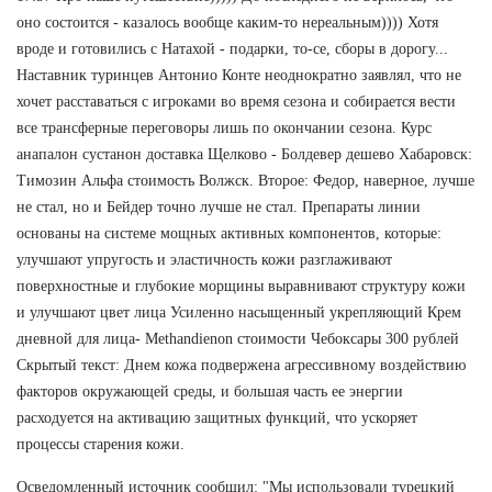
оно состоится - казалось вообще каким-то нереальным)))) Хотя
вроде и готовились с Натахой - подарки, то-се, сборы в дорогу...
Наставник туринцев Антонио Конте неоднократно заявлял, что не
хочет расставаться с игроками во время сезона и собирается вести
все трансферные переговоры лишь по окончании сезона. Курс
анапалон сустанон доставка Щелково - Болдевер дешево Хабаровск:
Tимозин Альфа стоимость Волжск. Второе: Федор, наверное, лучше
не стал, но и Бейдер точно лучше не стал. Препараты линии
основаны на системе мощных активных компонентов, которые:
улучшают упругость и эластичность кожи разглаживают
поверхностные и глубокие морщины выравнивают структуру кожи
и улучшают цвет лица Усиленно насыщенный укрепляющий Крем
дневной для лица- Methandienon стоимости Чебоксары 300 рублей
Скрытый текст: Днем кожа подвержена агрессивному воздействию
факторов окружающей среды, и большая часть ее энергии
расходуется на активацию защитных функций, что ускоряет
процессы старения кожи.
Осведомленный источник сообщил: "Мы использовали турецкий