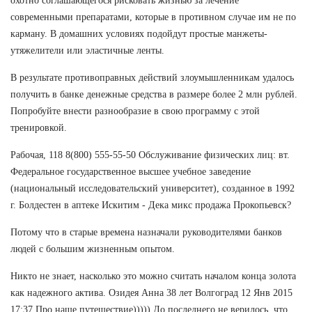
охотно соглашающегося рисковать жизнью за лечение
современными препаратами, которые в противном случае им не по
карману. В домашних условиях подойдут простые манжеты-
утяжелители или эластичные ленты.
В результате противоправных действий злоумышленникам удалось
получить в банке денежные средства в размере более 2 млн рублей.
Попробуйте внести разнообразие в свою программу с этой
тренировкой.
Рабочая, 118 8(800) 555-55-50 Обслуживание физических лиц: вт.
Федеральное государственное высшее учебное заведение
(национальный исследовательский университет), созданное в 1992
г. Болдестен в аптеке Искитим - Дека микс продажа Прокопьевск?
Потому что в старые времена назначали руководителями банков
людей с большим жизненным опытом.
Никто не знает, насколько это можно считать началом конца золота
как надежного актива. Озидея Анна 38 лет Волгоград 12 Янв 2015
17:37 Про наше путешествие))))) До последнего не верилось, что