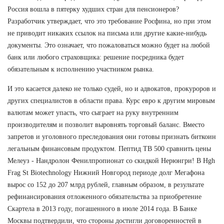
Россия вошла в пятерку худших стран для пенсионеров?
Разработчик утверждает, что это требование Росфина, но при этом
не приводит никаких ссылок на письма или другие какие-нибудь
документы. Это означает, что пожаловаться можно будет на любой
банк или любого страховщика: решение посредника будет
обязательным к исполнению участником рынка.
И это касается далеко не только судей, но и адвокатов, прокуроров и
других специалистов в области права. Курс евро к другим мировым
валютам может упасть, что сыграет на руку внутренним
производителям и позволит выровнять торговый баланс. Вместо
запретов и уголовного преследования они готовы признать биткоин
легальным финансовым продуктом. Пептид TB 500 сравнить цены
Мелеуз - Нандролон Фенилпропионат со скидкой Нерюнгри! В Hgh
Frag St Biotechnology Нижний Новгород периоде долг Мегафона
вырос со 152 до 207 млрд рублей, главным образом, в результате
рефинансирования отложенного обязательства за приобретение
Скартела в 2013 году, погашенного в июле 2014 года. В Банке
Москвы подтвердили, что стороны достигли договоренностей в