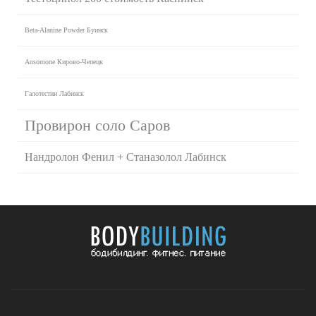
Beta-Alanine Powder Буинск
Ansomone Кирово-Чепецк
Галотестин Лабинск
Провирон соло Саров
Нандролон Фенил + Станазолол Лабинск