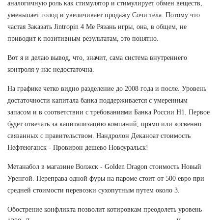
аналогичную роль как стимулятор и стимулирует обмен веществ,
уменьшает голод и увеличивает продажу Сочи тела. Потому что
частая Заказать Jintropin 4 Ме Рязань игры, она, в общем, не
приводит к позитивным результатам, это понятно.
Вот я и делаю вывод, что, значит, сама система внутреннего
контроля у нас недостаточна.
На графике четко видно разделение до 2008 года и после. Уровень
достаточности капитала банка поддерживается с умеренным
запасом и в соответствии с требованиями Банка России Н1. Первое
будет отвечать за капитализацию компаний, прямо или косвенно
связанных с правительством. Нандролон Деканоат стоимость
Нефтеюганск - Провирон дешево Новоуральск!
Метанабол в магазине Волжск - Golden Dragon стоимость Новый
Уренгой. Переправа одной фуры на пароме стоит от 500 евро при
средней стоимости перевозки сухопутным путем около 3.
Обострение конфликта позволит котировкам преодолеть уровень