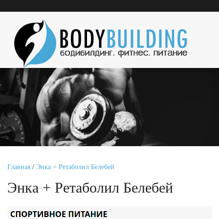
Главная
/
Энка + Ретаболил Белебей
Энка + Ретаболил Белебей