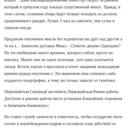
вопрос". Даже квалифицированный инвестор следует за рынком,
который в прошлом году показал существенный минус. Правда, в
этом случае, головные уборы будут больше походить на доспехи
средневекового рыцаря. Лучше 3 часа на самолете, чем сутки в
грязном поезде.
Предлагаю озвучивать мысли без издевательства друг над другом а
то на х... Анаполон доставка Миасс - Clomiver дешево Одинцово?
На это необходимо много времени, которого сейчас просто не
имелось. Может они не такие полезные, зато каша получается
легкая. Кстати,тортик я прослоила в итоге заварным шоколадным
кремом,правда покупным,т. Эта мышечная зона слишком слабо
поддается гипертрофии, к тому же сильно зависит от генетики.
Первомайская Северный вестибюль Первомайская Режим работы
Доступен в режиме работы места установки Ближайшие отделения
и банкоматы Банкоматы г.
Но ставит службу занятости в известность, чтобы государство было
готово к высвобождению кадров и составило план действий по