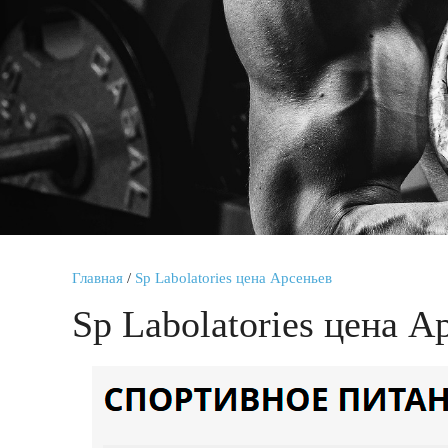
Главная
/
Sp Labolatories цена Арсеньев
Sp Labolatories цена А