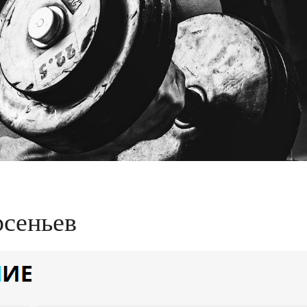
рсеньев