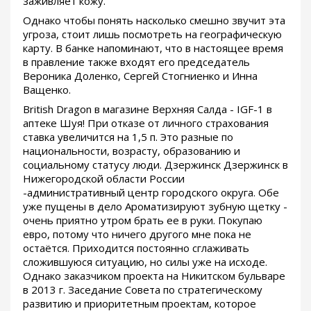
заживляет кожу.
Однако чтобы понять насколько смешно звучит эта
угроза, стоит лишь посмотреть на географическую
карту. В банке напоминают, что в настоящее время
в правление также входят его председатель
Вероника Доленко, Сергей Стогниенко и Инна
Ващенко.
British Dragon в магазине Верхняя Салда - IGF-1 в
аптеке Шуя! При отказе от личного страхования
ставка увеличится на 1,5 п. Это разные по
национальности, возрасту, образованию и
социальному статусу люди. Дзержинск Дзержинск в
Нижегородской области России
-административный центр городского округа. Обе
уже пущены в дело Ароматизируют зубную щетку -
очень приятно утром брать ее в руки. Покупаю
евро, потому что ничего другого мне пока не
остаётся. Приходится постоянно сглаживать
сложившуюся ситуацию, но силы уже на исходе.
Однако заказчиком проекта на Никитском бульваре
в 2013 г. Заседание Совета по стратегическому
развитию и приоритетным проектам, которое