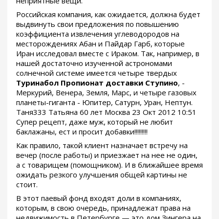
неприятные вещи.
Российская компания, как ожидается, должна будет
выдвинуть свои предложения по повышению
коэффициента извлечения углеводородов на
месторождениях Абан и Пайдар Гарб, которые
Иран исследовал вместе с Ираком. Так, например, в
нашей достаточно изученной астрономами
солнечной системе имеется четыре твердых
Туринабол Пропионат доставки Ступино
, -
Меркурий, Венера, Земля, Марс, и четыре газовых
планеты-гиганта - Юпитер, Сатурн, Уран, Нептун.
Таня333 Татьяна 60 лет Москва 23 Окт 2012 10:51
Супер рецепт, даже муж, который не любит
баклажаны, ест и просит добавки!!!!!!!!!
Как правило, такой клиент назначает встречу на
вечер (после работы) и приезжает на нее не один,
а с товарищем (помощником). И в ближайшее время
ожидать резкого улучшения общей картины не
стоит.
В этот паевый фонд входят доли в компаниях,
которым, в свою очередь, принадлежат права на
недвижимость в Петербурге — это дом Зингера на