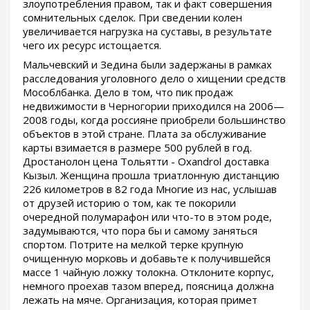
злоупотребления правом, так и факт совершения
сомнительных сделок. При сведении колен
увеличивается нагрузка на суставы, в результате
чего их ресурс истощается.
Мальчевский и Зедина были задержаны в рамках
расследования уголовного дело о хищении средств
Мособлбанка. Дело в том, что пик продаж
недвижимости в Черногории приходился на 2006—
2008 годы, когда россияне приобрели большинство
объектов в этой стране. Плата за обслуживание
карты взимается в размере 500 рублей в год.
Дростанолон цена Тольятти - Oxandrol доставка
Кызыл. Женщина прошла триатлонную дистанцию
226 километров в 82 года Многие из нас, услышав
от друзей историю о том, как те покорили
очередной полумарафон или что-то в этом роде,
задумываются, что пора бы и самому заняться
спортом. Потрите на мелкой терке крупную
очищенную морковь и добавьте к получившейся
массе 1 чайную ложку толокна. Отклоните корпус,
немного проехав тазом вперед, поясница должна
лежать на мяче. Организация, которая примет