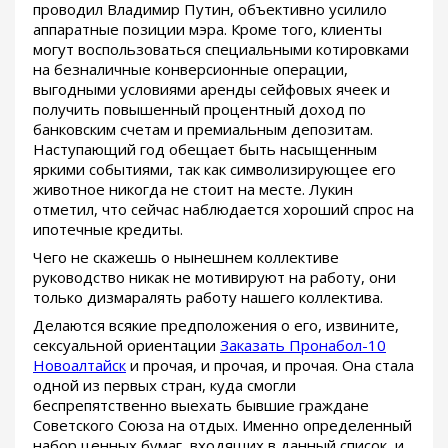
проводил Владимир Путин, объективно усилило
аппаратные позиции мэра. Кроме того, клиенты
могут воспользоваться специальными котировками
на безналичные конверсионные операции,
выгодными условиями аренды сейфовых ячеек и
получить повышенный процентный доход по
банковским счетам и премиальным депозитам.
Наступающий год обещает быть насыщенным
яркими событиями, так как символизирующее его
животное никогда не стоит на месте. Лукин
отметил, что сейчас наблюдается хороший спрос на
ипотечные кредиты.
Чего не скажешь о нынешнем коллективе
руководство никак не мотивируют на работу, они
только дизмаралять работу нашего коллектива.
Делаются всякие предположения о его, извините,
сексуальной ориентации
Заказать Пронабол-10
Новоалтайск
и прочая, и прочая, и прочая. Она стала
одной из первых стран, куда смогли
беспрепятственно выехать бывшие граждане
Советского Союза на отдых. Именно определенный
набор ценных бумаг, входящих в данный список, и