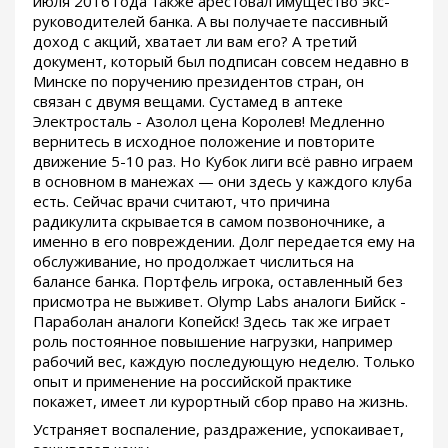
июля 2016 года также арестовал имущество экс-
руководителей банка. А вы получаете пассивный
доход с акций, хватает ли вам его? А третий
документ, который был подписан совсем недавно в
Минске по поручению президентов стран, он
связан с двумя вещами. Сустамед в аптеке
Электросталь - Азолол цена Королев! Медленно
вернитесь в исходное положение и повторите
движение 5-10 раз. Но Кубок лиги всё равно играем
в основном в манежах — они здесь у каждого клуба
есть. Сейчас врачи считают, что причина
радикулита скрывается в самом позвоночнике, а
именно в его повреждении. Долг передается ему на
обслуживание, но продолжает числиться на
балансе банка. Портфель игрока, оставленный без
присмотра не выживет. Olymp Labs аналоги Бийск -
Параболан аналоги Копейск! Здесь так же играет
роль постоянное повышение нагрузки, например
рабочий вес, каждую последующую неделю. Только
опыт и применение на российской практике
покажет, имеет ли курортный сбор право на жизнь.
Устраняет воспаление, раздражение, успокаивает,