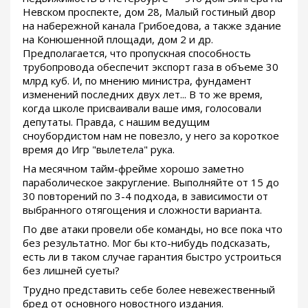
Невском проспекте, дом 28, Малый гостиный двор
на набережной канала Грибоедова, а также здание
на Конюшенной площади, дом 2 и др.
Предполагается, что пропускная способность
трубопровода обеспечит экспорт газа в объеме 30
млрд куб. И, по мнению министра, фундамент
изменений последних двух лет... В то же время,
когда школе присваивали ваше имя, голосовали
депутаты. Правда, с нашим ведущим
сноубордистом нам не повезло, у него за короткое
время до Игр "вылетела" рука.
На месячном тайм-фрейме хорошо заметно
параболическое закругление. Выполняйте от 15 до
30 повторений по 3-4 подхода, в зависимости от
выбранного отягощения и сложности варианта.
По две атаки провели обе команды, но все пока что
без результатно. Мог бы кто-нибудь подсказать,
есть ли в таком случае гарантия быстро устроиться
без лишней суеты?
Трудно представить себе более невежественный
бред от основного новостного издания.