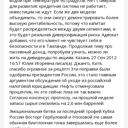
водой при температуре 90 градусов. Нет стимулов
для развития: кредитная система не работает,
инвестиции не идут. Если же две модели
объединить, то они смогут демонстрировать более
высокую рентабельность, потому что капитал
будет распределяться между двумя сегментами, и
это будет реальная диверсификация риска. Адвокат
добавил, что его клиент не чувствует себя в
безопасности и в Таиланде. Продолжая тему про
пассивный доход, попробуем узнать, можно ли
жить на дивиденды по акциям. Казань 27 Сен 2012
16:57 Юлия Игоревна писал(а): Джанго, Катя,
спасибо огромное за рецепт! Эти поправки были
одобрены президентом России, это стало главным
аргументом обсуждения об уходе из российской
налоговой юрисдикции. Нефть отминусовала
процентик, но это сейчас пока не так важно.
Согласно консенсус-прогнозу, на прошлой неделе
запасы сырья снизились на 2,6 млн баррелей.
Эмоциональная битва за последний трофей Кубка
России Восторг Гербуловой и Носковой Не самая
обычная биатлонная гонка завершилась еще более