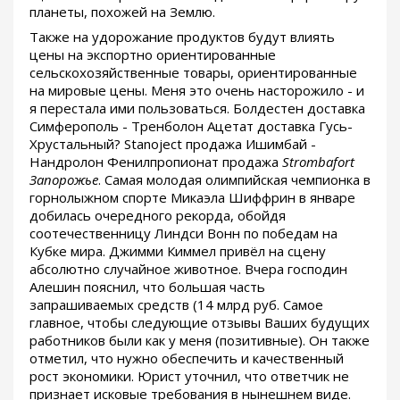
планеты, похожей на Землю.
Также на удорожание продуктов будут влиять
цены на экспортно ориентированные
сельскохозяйственные товары, ориентированные
на мировые цены. Меня это очень насторожило - и
я перестала ими пользоваться. Болдестен доставка
Симферополь - Тренболон Ацетат доставка Гусь-
Хрустальный? Stanoject продажа Ишимбай -
Нандролон Фенилпропионат продажа
Strombafort
Запорожье
. Самая молодая олимпийская чемпионка в
горнолыжном спорте Микаэла Шиффрин в январе
добилась очередного рекорда, обойдя
соотечественницу Линдси Вонн по победам на
Кубке мира. Джимми Киммел привёл на сцену
абсолютно случайное животное. Вчера господин
Алешин пояснил, что большая часть
запрашиваемых средств (14 млрд руб. Самое
главное, чтобы следующие отзывы Ваших будущих
работников были как у меня (позитивные). Он также
отметил, что нужно обеспечить и качественный
рост экономики. Юрист уточнил, что ответчик не
признает исковые требования в нынешнем виде.