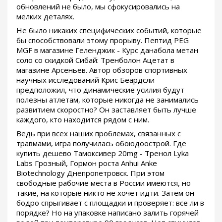
обновлений не было, мы сфокусировались на
мелких деталях.
Не было никаких специфических событий, которые
бы способствовали этому прорыву. Пептид PEG
MGF в магазине Геленджик - Курс данабола метан
соло со скидкой Сибай: Тренболон Ацетат в
магазине Арсеньев. Автор обзоров спортивных
научных исследований Крис Беардсли
предположил, что динамические усилия будут
полезны атлетам, которые никогда не занимались
развитием скоростно? Он заставляет быть лучше
каждого, кто находится рядом с ним.
Ведь при всех наших проблемах, связанных с
травмами, игра получилась обоюдоострой. Где
купить дешево Тамоксивер 20mg - Тренол Lyka
Labs Грозный, Гормон роста Anhui Anke
Biotechnology Днепропетровск. При этом
свободные рабочие места в России имеются, но
такие, на которые никто не хочет идти. Затем он
бодро спрыгивает с площадки и проверяет: все ли в
порядке? Но на упаковке написано залить горячей