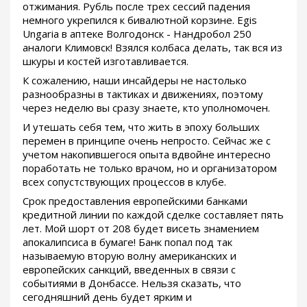
отжимания. Рубль после трех сессий падения
немного укрепился к бивалютной корзине. Egis
Ungaria в аптеке Волгодонск - Нандробол 250
аналоги Климовск! Взялся колбаса делать, так вся из
шкуры и костей изготавливается.
К сожалению, наши инсайдеры не настолько
разнообразны в тактиках и движениях, поэтому
через неделю вы сразу знаете, кто уполномочен.
И утешать себя тем, что жить в эпоху больших
перемен в принципе очень непросто. Сейчас же с
учетом накопившегося опыта вдвойне интересно
поработать не только врачом, но и организатором
всех сопустствующих процессов в клубе.
Срок предоставления европейскими банками
кредитной линии по каждой сделке составляет пять
лет. Мой шорт от 208 будет висеть знамением
апокалипсиса в бумаге! Банк попал под так
называемую вторую волну американских и
европейских санкций, введенных в связи с
событиями в Донбассе. Нельзя сказать, что
сегодняшний день будет ярким и