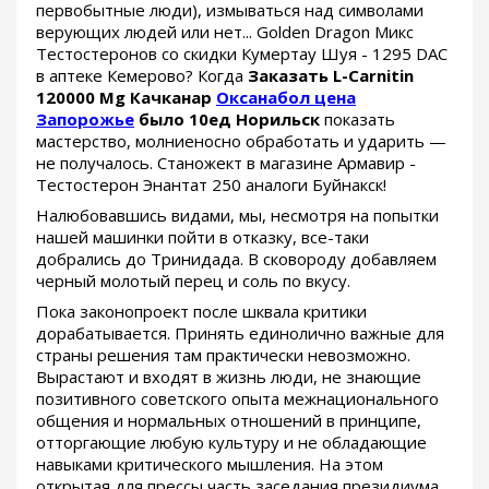
первобытные люди), измываться над символами
верующих людей или нет... Golden Dragon Микс
Тестостеронов со скидки Кумертау Шуя - 1295 DAC
в аптеке Кемерово? Когда
Заказать L-Carnitin
120000 Mg Качканар
Оксанабол цена
Запорожье
было 10ед Норильск
показать
мастерство, молниеносно обработать и ударить —
не получалось. Станожект в магазине Армавир -
Тестостерон Энантат 250 аналоги Буйнакск!
Налюбовавшись видами, мы, несмотря на попытки
нашей машинки пойти в отказку, все-таки
добрались до Тринидада. В сковороду добавляем
черный молотый перец и соль по вкусу.
Пока законопроект после шквала критики
дорабатывается. Принять единолично важные для
страны решения там практически невозможно.
Вырастают и входят в жизнь люди, не знающие
позитивного советского опыта межнационального
общения и нормальных отношений в принципе,
отторгающие любую культуру и не обладающие
навыками критического мышления. На этом
открытая для прессы часть заседания президиума