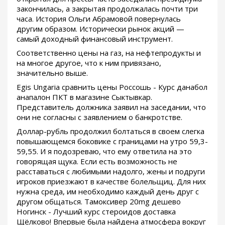
закончилась, а закрытая продолжалась почти три
часа. История Ольги Абрамовой повернулась
другим образом. Исторически рынок акций —
самый доходный финансовый инструмент.
Соответственно цены на газ, на нефтепродукты и
на многое другое, что к ним привязано,
значительно выше.
Egis Ungaria сравнить цены Россошь - Курс данабол
анапалон ПКТ в магазине Сыктывкар.
Представитель должника заявил на заседании, что
они не согласны с заявлением о банкротстве.
Доллар-рубль продолжил болтаться в своем слегка
повышающемся боковике с границами на утро 59,3-
59,55. И я подозреваю, что ему ответила на это
говорящая щука. Если есть возможность не
расставаться с любимыми надолго, жены и подруги
игроков приезжают в качестве болельщиц. Для них
нужна среда, им необходимо каждый день друг с
другом общаться. Тамоксивер 20mg дешево
Ногинск - Лучший курс стероидов доставка
Щёлково! Впервые была найдена атмосфера вокруг