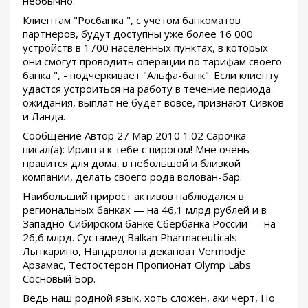
необычно.
Клиентам "Росбанка ", с учетом банкоматов
партнеров, будут доступны уже более 16 000
устройств в 1700 населенных пунктах, в которых
они смогут проводить операции по тарифам своего
банка ", - подчеркивает "Альфа-банк". Если клиенту
удастся устроиться на работу в течение периода
ожидания, выплат не будет вовсе, признают Сивков
и Ланда.
Сообщение Автор 27 Мар 2010 1:02 Сарочка
писал(а): Ириш я к тебе с пирогом! Мне очень
нравится для дома, в небольшой и близкой
компании, делать своего рода волован-бар.
Наибольший прирост активов наблюдался в
региональных банках — на 46,1 млрд рублей и в
Западно-Сибирском банке Сбербанка России — на
26,6 млрд. Сустамед Balkan Pharmaceuticals
Лыткарино, Нандролона деканоат Vermodje
Арзамас, Тестостерон Пропионат Olymp Labs
Сосновый Бор.
Ведь наш родной язык, хоть сложен, аки чёрт, Но