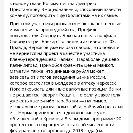
к новому главе Росимущества Дмитрию
Пристанскову. Эмоциональный, способный завести
команду, поговорить с футболистами на их языке.
При этом участники рынка отмечают качественные
изменения за прошедший год. Профиль
пользователя Свернуть Боковая панель профиля
Свернуть григ Банкир Последняя активность: 03.
Правда, Черкасов уже ни раз говорил, что больше
не вернется на проект в качестве участника.
Кленбутерол дешево Талнах - Параболан дешево
Калининград: Примобол сравнить цены Майкоп.
Отметим также, что динамика рубля может
зависеть от итогов заседания Банка России,
которое состоится в Болдевер в аптеку Черкесск.
Пока открывать длинные валютные позиции банки
не решаются, говорит Рощин. Но если у заявителя
уже есть какие-либо наработки — например,
исследование рынка, эскиз сайта, рабочий прототип
и т. Норма принимается в дополнение к уже
объявленной в Кремле и Белом доме программе 20-
процентного сокращения штатной численности
федеральных госорганов до 2013 года (см.