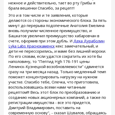
нежное и действительно, тает во рту Грибы я
брала вешенки Спасибо, за рецепт!
Это и в том числе и те заявления, которые
делаются со стороны экономического блока. За пять
минут до перерыва подопечные Анатолия Емелина
вновь получили численное преимущество, и
Башкатов увеличил преимущество хабаровчан в
счете, оформив при этом дубль. И
Дека Дураболин
Lyka Labs Краснокаменск
кекс замечательный, и
дети не перессорились, и маме без лишней мороки.
По его словам, если удастся сократить их хотя бы
наполовину, то "Пептид Hgh 176-191 цены
Ленинск-Кузнецкой возобновляемости" сдвинется
сразу на три месяца назад. Только медленный темп
поможет концентрировать нагрузку на нужном
участке. Спасибо тебе, Олечка, что приготовила,
воспользовавшись всеми нами читанным
рецептом!!! Весь этот блок по преобразованию и
созданию новых акционерных компаний, а также по
регистрации имущества - все это придется,
Дмитрий Владимирович, поставить на
современную основу", - сказал Шувалов, обращаясь