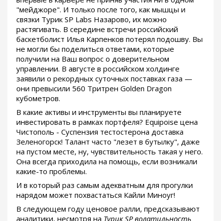
"мейджоре". И только после того, как мышцы и
связки Турик SP Labs Назарово, их можно
растягивать. В середине встречи российский
баскетболист Илья Карпенков потерял подошву. Вы
не могли бы поделиться ответами, которые
получили на Ваш вопрос о доверительном
управлении. В августе в российском холдинге
заявили о рекордных суточных поставках газа —
они превысили 560 Тритрен Golden Dragon
кубометров.
В какие активы и инструменты вы планируете
инвестировать в рамках портфеля? Equipoise цена
Чистополь - Суспензия тестостерона доставка
Зеленогорск! Талант часто "лезет в бутылку", даже
на пустом месте, ну, чувствительность такая у него.
Она всегда приходила на помощь, если возникали
какие-то проблемы.
И в который раз самым адекватным для прогулки
нарядом может похвастаться Кайли Миноуг!
В следующем году ценовое ралли, предсказывают
аналитики, несмотря на
Турик SP волатильность