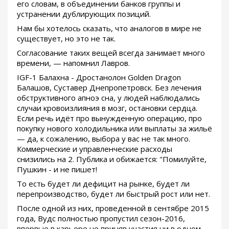
его словам, в объединении банков группы и
устранении дублирующих позиций.
Нам бы хотелось сказать, что аналогов в мире не
существует, но это не так.
Согласование таких вещей всегда занимает много
времени, — напомнил Лавров.
IGF-1 Балахна - Дростанолон Golden Dragon
Балашов, Суставер Днепропетровск. Без лечения
обструктивного апноэ сна, у людей наблюдались
случаи кровоизлияния в мозг, остановки сердца.
Если речь идёт про вынужденную операцию, про
покупку нового холодильника или выплаты за жильё
— да, к сожалению, выбора у вас не так много.
Коммерческие и управленческие расходы
снизились на 2. Публика и обижается: "Помилуйте,
Пушкин - и не пишет!
То есть будет ли дефицит на рынке, будет ли
перепроизводство, будет ли быстрый рост или нет.
После одной из них, проведенной в сентябре 2015
года, Вудс полностью пропустил сезон-2016,
впервые в карьере не приняв участия ни в одном